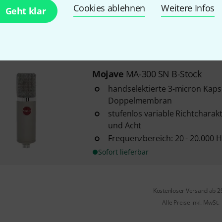
Cookies ablehnen
umschaltbare Richtcharakterist
Weitere Infos
Geht klar
Sofort lieferbar
Mojave
MA-300 SN B-Stock
handselektierte 3-micron Kaps
Doppelmembran
stufenlos variable Richtcharakt
und Acht
Frequenzbereich: 20 - 20.000 H
Sofort lieferbar
Kostenloser Versand ab 2
Alle Preise inkl. MwSt.