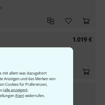
z
1.019
€
l
is mit allem was dazugehört
rte Anzeigen und das Merken von
von Cookies für Präferenzen,
3.199
€
u (
alle anzeigen
).
ellungen (
hier
) widerrufen.
UVP:
3.599
€
-11%