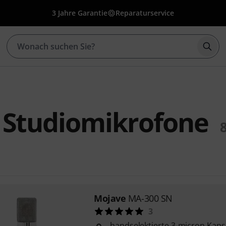
3 Jahre Garantie
Reparaturservice
Such
 Studiomikrofone
Mojave
MA-300 SN
3
handselektierte 3-micron Kaps