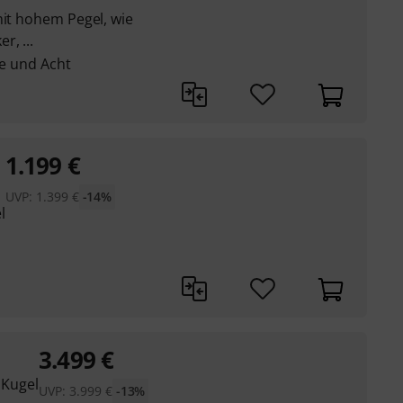
mit hohem Pegel, wie
r, ...
re und Acht
1.199
€
UVP:
1.399
€
-14%
l
3.499
€
 Kugel
UVP:
3.999
€
-13%