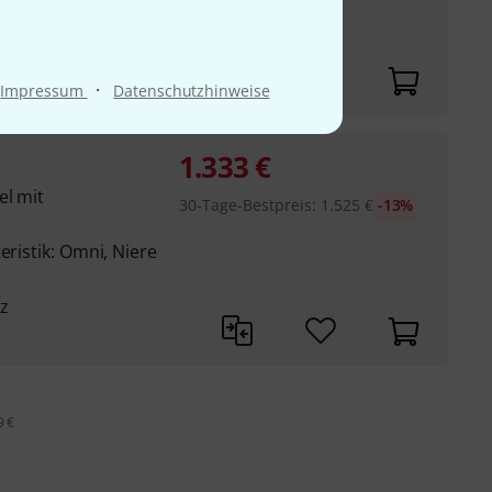
ik: Kugel, Acht, Niere
·
Impressum
Datenschutzhinweise
1.333
€
el mit
30-Tage-Bestpreis
:
1.525
€
-13%
eristik: Omni, Niere
z
9 €