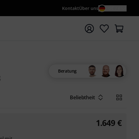
Kontakt
Über uns
DE / €
e mit Suchwort {searchTerm} starten
Beratung
8
Beliebtheit
1.649
€
el mit