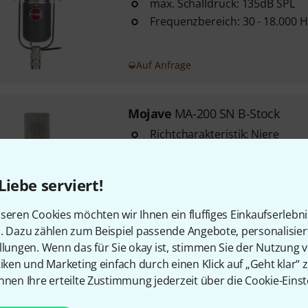
max. Schalldruck: 135dB SPL
Frequenzbereich: 30 - 18.000 H
Auf Anfrage
Mojave
MA-200 SN B-Stock
Richtcharakteristik: Niere
handverlesene 3-Mikron-Kapse
Jensen Audio-Transformator
Liebe serviert!
seren Cookies möchten wir Ihnen ein fluffiges Einkaufserlebn
Sofort lieferbar
n. Dazu zählen zum Beispiel passende Angebote, personalisie
llungen. Wenn das für Sie okay ist, stimmen Sie der Nutzung 
Mojave
MA-1000 DS
tiken und Marketing einfach durch einen Klick auf „Geht klar“ z
nnen Ihre erteilte Zustimmung jederzeit über die Cookie-Einst
5840er Röhre
251-Style Kapsel