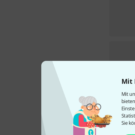
Mit 
Mit un
biete
Einste
Statis
Sie kö