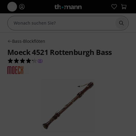
Suche 
Bass-Blockflöten
Moeck 4521 Rottenburgh Bass
4.3 von 5 Sternen aus 8 Kundenbewertungen
(
8
)