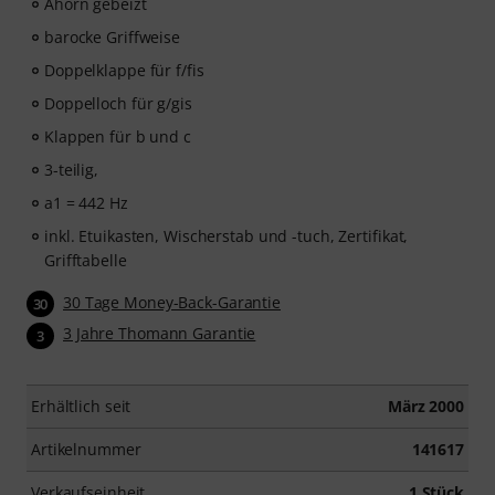
Ahorn gebeizt
barocke Griffweise
Doppelklappe für f/fis
Doppelloch für g/gis
Klappen für b und c
3-teilig,
a1 = 442 Hz
inkl. Etuikasten, Wischerstab und -tuch, Zertifikat,
Grifftabelle
30 Tage Money-Back-Garantie
30
3 Jahre Thomann Garantie
3
Erhältlich seit
März 2000
Artikelnummer
141617
Verkaufseinheit
1 Stück