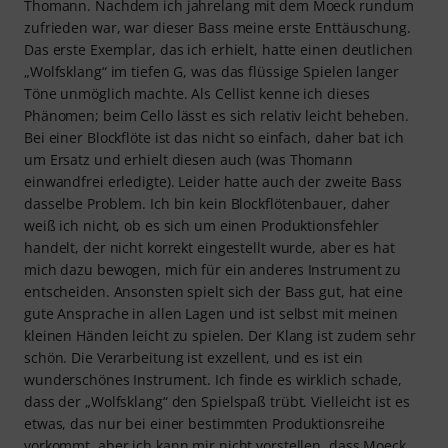
Thomann. Nachdem ich jahrelang mit dem Moeck rundum
zufrieden war, war dieser Bass meine erste Enttäuschung.
Das erste Exemplar, das ich erhielt, hatte einen deutlichen
„Wolfsklang“ im tiefen G, was das flüssige Spielen langer
Töne unmöglich machte. Als Cellist kenne ich dieses
Phänomen; beim Cello lässt es sich relativ leicht beheben.
Bei einer Blockflöte ist das nicht so einfach, daher bat ich
um Ersatz und erhielt diesen auch (was Thomann
einwandfrei erledigte). Leider hatte auch der zweite Bass
dasselbe Problem. Ich bin kein Blockflötenbauer, daher
weiß ich nicht, ob es sich um einen Produktionsfehler
handelt, der nicht korrekt eingestellt wurde, aber es hat
mich dazu bewogen, mich für ein anderes Instrument zu
entscheiden. Ansonsten spielt sich der Bass gut, hat eine
gute Ansprache in allen Lagen und ist selbst mit meinen
kleinen Händen leicht zu spielen. Der Klang ist zudem sehr
schön. Die Verarbeitung ist exzellent, und es ist ein
wunderschönes Instrument. Ich finde es wirklich schade,
dass der „Wolfsklang“ den Spielspaß trübt. Vielleicht ist es
etwas, das nur bei einer bestimmten Produktionsreihe
vorkommt, aber ich kann mir nicht vorstellen, dass Moeck