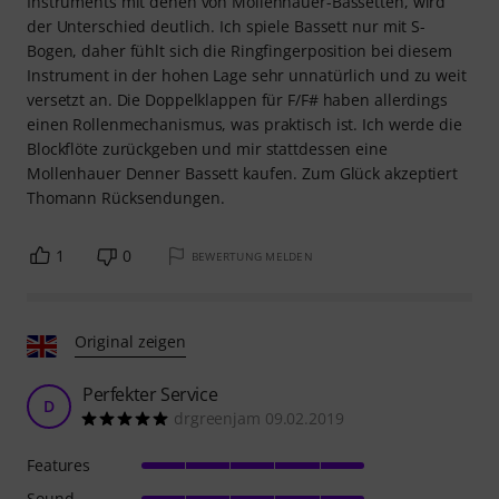
Instruments mit denen von Mollenhauer-Bassetten, wird
der Unterschied deutlich. Ich spiele Bassett nur mit S-
Bogen, daher fühlt sich die Ringfingerposition bei diesem
Instrument in der hohen Lage sehr unnatürlich und zu weit
versetzt an. Die Doppelklappen für F/F# haben allerdings
einen Rollenmechanismus, was praktisch ist. Ich werde die
Blockflöte zurückgeben und mir stattdessen eine
Mollenhauer Denner Bassett kaufen. Zum Glück akzeptiert
Thomann Rücksendungen.
1
0
BEWERTUNG MELDEN
Original zeigen
Perfekter Service
D
drgreenjam 09.02.2019
Features
Sound