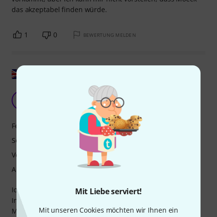
das akzeptabel finden würde.
1
0
BEWERTUNG MELDEN
Original zeigen
Enttäuschend
EB
Evan B. 16.06.2022
Features
Sound
Verarbeitung
Ansprache
Ich hätte auf die anderen, kritischen Rezensionen dieses
Mit Liebe serviert!
Instruments hören und das zusätzliche Geld für eine
Mit unseren Cookies möchten wir Ihnen ein
Mollenhaur Denner Bassettblockflöte ausgeben sollen. Ich