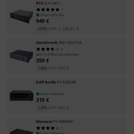
RCS
VLA 240 C
1
Sofort lieferbar
949
€
-20%
UVP:
1.188,81
€
Omnitronic
RM-1422 FXA
6
In 3–4 Wochen lieferbar
359
€
-10%
UVP:
399
€
DAP-Audio
PA-530DAB
Sofort lieferbar
319
€
-13%
UVP:
365
€
Monacor
PA-806DAP
1
Sofort lieferbar