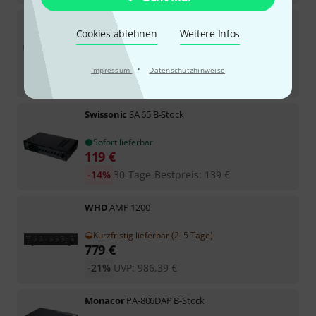
Monacor
PA-812DAP B-Stock
Cookies ablehnen
Weitere Infos
Sofort lieferbar
299
€
·
Impressum
Datenschutzhinweise
-10%
30-Tage-Bestpreis
:
333
€
Swissonic
SA 65 B-Stock
Sofort lieferbar
119
€
-14%
30-Tage-Bestpreis
:
139
€
WHD
AMP 1200
Kurzfristig lieferbar (2–5 Tage)
779
€
-21%
UVP:
986,39
€
Monacor
PA-806DAP B-Stock