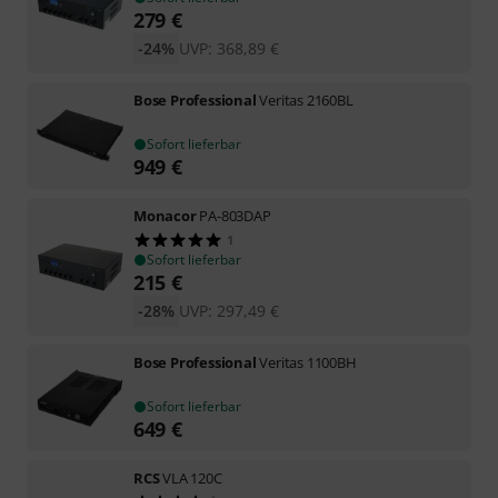
279
€
-24%
UVP:
368,89
€
Bose Professional
Veritas 2160BL
Sofort lieferbar
949
€
Monacor
PA-803DAP
1
Sofort lieferbar
215
€
-28%
UVP:
297,49
€
Bose Professional
Veritas 1100BH
Sofort lieferbar
649
€
RCS
VLA 120C