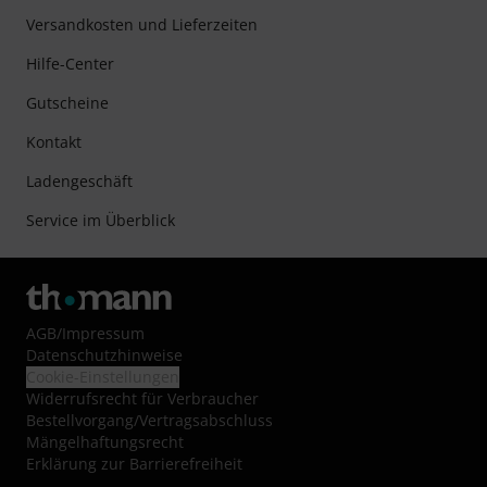
Versandkosten und Lieferzeiten
Hilfe-Center
Gutscheine
Kontakt
Ladengeschäft
Service im Überblick
AGB
/
Impressum
Datenschutzhinweise
Cookie-Einstellungen
Widerrufsrecht für Verbraucher
Bestellvorgang/Vertragsabschluss
Mängelhaftungsrecht
Erklärung zur Barrierefreiheit