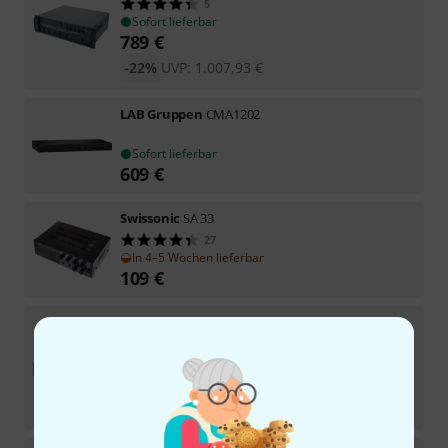
5
Sofort lieferbar
789
€
-22%
UVP:
1.007,93
€
LAB Gruppen
CMA1202
Sofort lieferbar
609
€
Swissonic
SA 33
27
In 4–5 Wochen lieferbar
109
€
Monacor
PA-900DT
Sofort lieferbar
398
€
-41%
UVP:
669,98
€