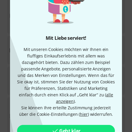
Monacor
PA-M412
Sofort lieferbar
998
€
-20%
UVP:
1.249,99
€
Mit Liebe serviert!
LAB Gruppen
CMA1201
Mit unseren Cookies möchten wir Ihnen ein
Sofort lieferbar
fluffiges Einkaufserlebnis mit allem was
359
€
dazugehört bieten. Dazu zählen zum Beispiel
passende Angebote, personalisierte Anzeigen
DAP-Audio
ZA-9250VDAB B-Stock
und das Merken von Einstellungen. Wenn das für
Sie okay ist, stimmen Sie der Nutzung von Cookies
Sofort lieferbar
für Präferenzen, Statistiken und Marketing
535
€
einfach durch einen Klick auf „Geht klar“ zu (
alle
anzeigen
).
Monacor
PA-M224
Sie können Ihre erteilte Zustimmung jederzeit
Sofort lieferbar
über die Cookie-Einstellungen (
hier
) widerrufen.
798
€
-22%
UVP:
1.019,99
€
Geht klar