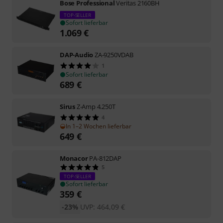
Bose Professional
Veritas 2160BH
TOP-SELLER
Sofort lieferbar
1.069
€
DAP-Audio
ZA-9250VDAB
1
Sofort lieferbar
689
€
Sirus
Z-Amp 4.250T
4
In 1–2 Wochen lieferbar
649
€
Monacor
PA-812DAP
5
TOP-SELLER
Sofort lieferbar
359
€
-23%
UVP:
464,09
€