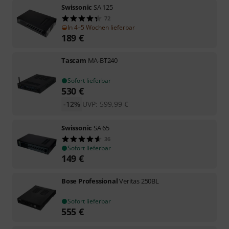
Swissonic
SA 125
72
In 4–5 Wochen lieferbar
189
€
Tascam
MA-BT240
Sofort lieferbar
530
€
-12%
UVP:
599,99
€
Swissonic
SA 65
36
Sofort lieferbar
149
€
Bose Professional
Veritas 250BL
Sofort lieferbar
555
€