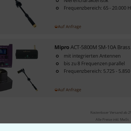
Nierencharakteristik
Frequenzbereich: 65 - 20.000 H
Auf Anfrage
Mipro
ACT-5800M SM-10A Brass
mit integrierten Antennen
bis zu 8 Frequenzen parallel
Frequenzbereich: 5.725 - 5.85
Auf Anfrage
Kostenloser Versand ab 2
Alle Preise inkl. MwSt.