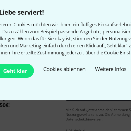
Liebe serviert!
seren Cookies möchten wir Ihnen ein fluffiges Einkaufserlebn
Gefällt Ihnen, was Sie sehen?
n. Dazu zählen zum Beispiel passende Angebote, personalisie
llungen. Wenn das für Sie okay ist, stimmen Sie der Nutzung 
Teilen
Hilfe & Feedback
tiken und Marketing einfach durch einen Klick auf „Geht klar“ z
nnen Ihre erteilte Zustimmung jederzeit über die Cookie-Einst
Cookies ablehnen
Weitere Infos
Geht klar
E-Mail-Adresse
*
 gewinne mit etwas Glück
50€
!
Mit Klick auf „Jetzt anmelden“ stimmen
Nutzungsverhaltens zu. Die Abmeldung is
Datenschutzhinweisen
.
* Pflichtfeld