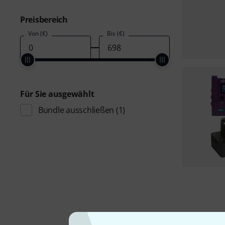
Preisbereich
Von (€)
Bis (€)
Für Sie ausgewählt
Bundle ausschließen
(1)