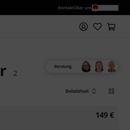
Kontakt
Über uns
DE / €
e mit Suchwort {searchTerm} starten
r
Beratung
2
Beliebtheit
149
€