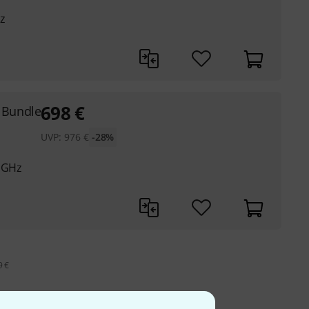
z
698
€
 Bundle
UVP:
976
€
-28%
0 GHz
9 €