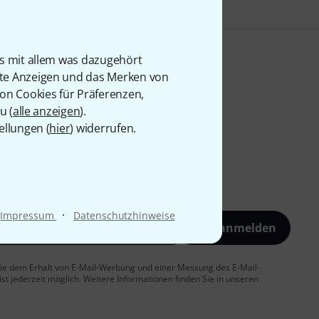
is mit allem was dazugehört
rte Anzeigen und das Merken von
von Cookies für Präferenzen,
u (
alle anzeigen
).
ellungen (
hier
) widerrufen.
·
Impressum
Datenschutzhinweise
Jetzt anmelden
 Sie dem Erhalt von E-Mail-Werbung und einer Messung des E-Mail-
t jederzeit möglich. Weitere Informationen finden Sie in unseren