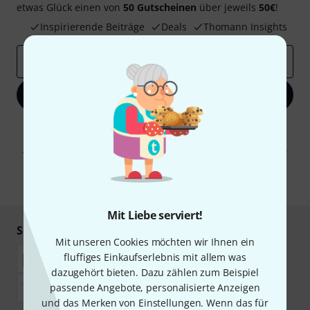
etwas Glück einen von
50 Gutscheinen
über jeweils
50€
!
Inspirierende Beiträge
Deals
Thomann Insights
E-Mail-Adresse
*
Jetzt anmelden
Mit Klick auf „Jetzt anmelden“ stimmen Sie dem Erhalt von E-Mail-
Werbung und einer Messung des E-Mail-Nutzungsverhaltens zu. Die
Abmeldung ist jederzeit möglich. Weitere Informationen finden Sie in
unseren
Datenschutzhinweisen
.
* Pflichtfeld
Mit Liebe serviert!
Sicher einkaufen & bezahlen
Mit unseren Cookies möchten wir Ihnen ein
fluffiges Einkaufserlebnis mit allem was
dazugehört bieten. Dazu zählen zum Beispiel
passende Angebote, personalisierte Anzeigen
und das Merken von Einstellungen. Wenn das für