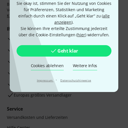
Sie okay ist, stimmen Sie der Nutzung von Cookies
Bezahlen Sie vertraulich und sicher per Nachnahme,
für Präferenzen, Statistiken und Marketing
Vorkasse, PayPal, Amazon Pay,
Klarna Sofort bezahlen
,
Klarna Ratenzahlung
oder Kreditkarte.
einfach durch einen Klick auf „Geht klar“ zu (
alle
anzeigen
).
Ihre Vorteile
Sie können Ihre erteilte Zustimmung jederzeit
über die Cookie-Einstellungen (
hier
) widerrufen.
3 Jahre Thomann Garantie
30 Tage Money-Back-Garantie
Geht klar
Reparaturservice
Cookies ablehnen
Weitere Infos
Beratung durch Fachexperten
·
Impressum
Datenschutzhinweise
Zufriedenheitsgarantie
Europas größtes Versandlager
Service
Versandkosten und Lieferzeiten
Hilfe-Center