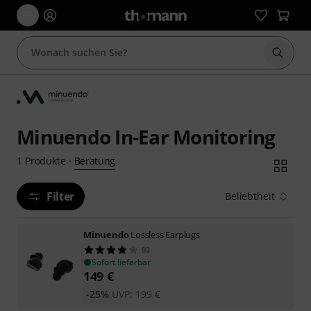
Suche 
Minuendo In-Ear Monitoring
Beratung
1
Produkte
·
Filter
Beliebtheit
Minuendo
Lossless Earplugs
93
Sofort lieferbar
149
€
-25%
UVP:
199
€