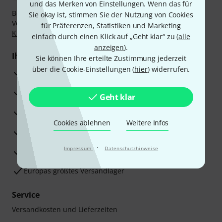
und das Merken von Einstellungen. Wenn das für
Bezahlen Sie vertraulich und sicher per Nachnahme,
Sie okay ist, stimmen Sie der Nutzung von Cookies
Vorkasse, PayPal, Amazon Pay,
Klarna Sofort bezahlen
,
für Präferenzen, Statistiken und Marketing
Klarna Ratenzahlung
oder Kreditkarte.
einfach durch einen Klick auf „Geht klar“ zu (
alle
anzeigen
).
Ihre Vorteile
Sie können Ihre erteilte Zustimmung jederzeit
über die Cookie-Einstellungen (
hier
) widerrufen.
3 Jahre Thomann Garantie
30 Tage Money-Back-Garantie
Geht klar
Reparaturservice
Cookies ablehnen
Weitere Infos
Beratung durch Fachexperten
·
Impressum
Datenschutzhinweise
Zufriedenheitsgarantie
Europas größtes Versandlager
Service
Versandkosten und Lieferzeiten