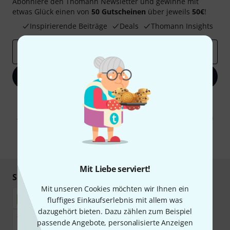
Abonniere den Thomann Newsletter und gewinne mit
etwas Glück einen von
50 Gutscheinen
über jeweils
50€
!
Inspirierende Beiträge
Deals
Thomann Insights
E-Mail-Adresse
*
Jetzt anmelden
Mit Klick auf „Jetzt anmelden“ stimmen Sie dem Erhalt von E-Mail-
Werbung und einer Messung des E-Mail-Nutzungsverhaltens zu. Die
Abmeldung ist jederzeit möglich. Weitere Informationen finden Sie in
unseren
Datenschutzhinweisen
.
* Pflichtfeld
Mit Liebe serviert!
Sicher einkaufen & bezahlen
Mit unseren Cookies möchten wir Ihnen ein
fluffiges Einkaufserlebnis mit allem was
dazugehört bieten. Dazu zählen zum Beispiel
passende Angebote, personalisierte Anzeigen