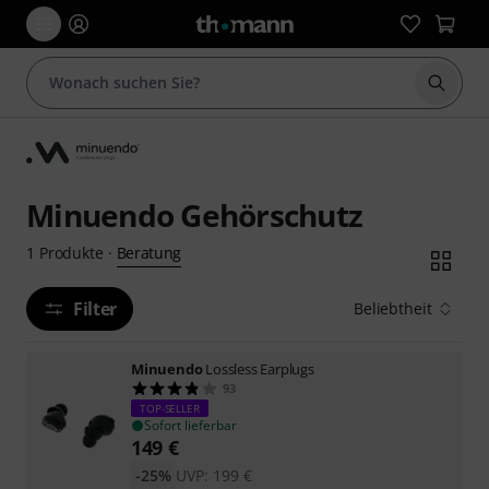
Suche 
Minuendo Gehörschutz
Beratung
1
Produkte
·
Filter
Beliebtheit
Minuendo
Lossless Earplugs
93
TOP-SELLER
Sofort lieferbar
149
€
-25%
UVP:
199
€