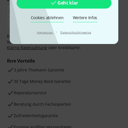
Geht klar
Cookies ablehnen
Weitere Infos
·
Impressum
Datenschutzhinweise
Bezahlen Sie vertraulich und sicher per Nachnahme,
Vorkasse, PayPal, Amazon Pay,
Klarna Sofort bezahlen
,
Klarna Ratenzahlung
oder Kreditkarte.
Ihre Vorteile
3 Jahre Thomann Garantie
30 Tage Money-Back-Garantie
Reparaturservice
Beratung durch Fachexperten
Zufriedenheitsgarantie
Europas größtes Versandlager