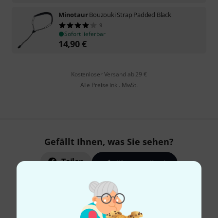
Minotaur
Bouzouki Strap Padded Black
9
Sofort lieferbar
14,90
€
Kostenloser Versand ab 29 €
Alle Preise inkl. MwSt.
Gefällt Ihnen, was Sie sehen?
Teilen
Hilfe & Feedback