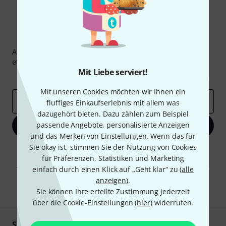
Thomann Newsletter
Abonniere den Thomann Newsletter und gewinne mit
etwas Glück einen von
50 Gutscheinen
über jeweils
50€
!
Mit Liebe serviert!
Inspirierende Beiträge
Deals
Thomann Insights
Mit unseren Cookies möchten wir Ihnen ein
E-Mail-Adresse
*
fluffiges Einkaufserlebnis mit allem was
dazugehört bieten. Dazu zählen zum Beispiel
passende Angebote, personalisierte Anzeigen
Jetzt anmelden
und das Merken von Einstellungen. Wenn das für
Sie okay ist, stimmen Sie der Nutzung von Cookies
Mit Klick auf „Jetzt anmelden“ stimmen Sie dem Erhalt von E-Mail-
Werbung und einer Messung des E-Mail-Nutzungsverhaltens zu. Die
für Präferenzen, Statistiken und Marketing
Abmeldung ist jederzeit möglich. Weitere Informationen finden Sie in
einfach durch einen Klick auf „Geht klar“ zu (
alle
unseren
Datenschutzhinweisen
.
anzeigen
).
* Pflichtfeld
Sie können Ihre erteilte Zustimmung jederzeit
über die Cookie-Einstellungen (
hier
) widerrufen.
Sicher einkaufen & bezahlen