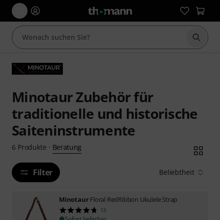
Suche 
Minotaur Zubehör für
traditionelle und historische
Saiteninstrumente
Beratung
6
Produkte
·
Filter
Beliebtheit
Minotaur
Floral RedRibbon Ukulele Strap
13
Sofort lieferbar