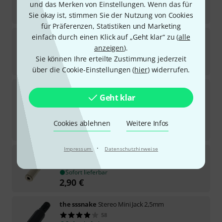
und das Merken von Einstellungen. Wenn das für
Sofort lieferbar
1,25
€
Sie okay ist, stimmen Sie der Nutzung von Cookies
für Präferenzen, Statistiken und Marketing
Seetronic
M2TP3C
einfach durch einen Klick auf „Geht klar“ zu (
alle
anzeigen
).
In 10–13 Wochen lieferbar
Sie können Ihre erteilte Zustimmung jederzeit
1,55
€
über die Cookie-Einstellungen (
hier
) widerrufen.
Hicon
HI-J35SEFD
Geht klar
68
Sofort lieferbar
5,50
€
Cookies ablehnen
Weitere Infos
-34%
UVP:
8,28
€
·
Impressum
Datenschutzhinweise
Thomann
Mini Jack stereo 3,5mm female
55
Sofort lieferbar
2,90
€
the sssnake
Stereo Mini Jack 2,5mm
58