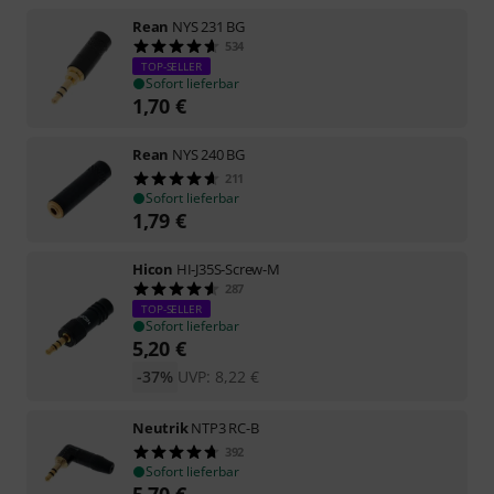
Rean
NYS 231 BG
534
TOP-SELLER
Sofort lieferbar
1,70
€
Rean
NYS 240 BG
211
Sofort lieferbar
1,79
€
Hicon
HI-J35S-Screw-M
287
TOP-SELLER
Sofort lieferbar
5,20
€
-37%
UVP:
8,22
€
Neutrik
NTP3 RC-B
392
Sofort lieferbar