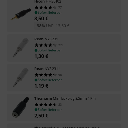
Hicon
HI-J35T02
77
Sofort lieferbar
8,50
€
-38%
UVP:
13,60
€
Rean
NYS 231
275
Sofort lieferbar
1,30
€
Rean
NYS 231 L
98
Sofort lieferbar
1,19
€
Thomann
Mini Jackplug 3,5mm 4 Pin
23
Sofort lieferbar
2,50
€