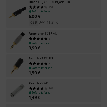
Hicon
HI-J35S02 Mini Jack Plug
253
Sofort lieferbar
6,90
€
-38%
UVP:
11,21
€
Amphenol
KS3P-AU
3
Sofort lieferbar
3,90
€
Rean
NYS 231 BG LL
51
Sofort lieferbar
1,90
€
Rean
NYS 240
162
Sofort lieferbar
1,49
€