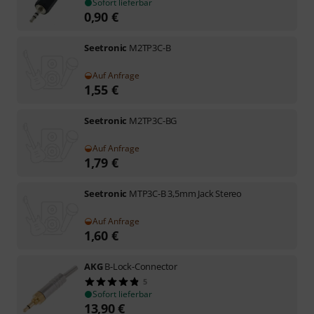
Sofort lieferbar
0,90
€
Seetronic
M2TP3C-B
Auf Anfrage
1,55
€
Seetronic
M2TP3C-BG
Auf Anfrage
1,79
€
Seetronic
MTP3C-B 3,5mm Jack Stereo
Auf Anfrage
1,60
€
AKG
B-Lock-Connector
5
Sofort lieferbar
13,90
€