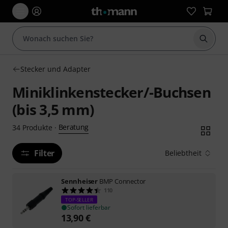
Suche 
Stecker und Adapter
Miniklinkenstecker/-Buchsen
(bis 3,5 mm)
Beratung
34
Produkte
·
Filter
Beliebtheit
Sennheiser
BMP Connector
110
TOP-SELLER
Sofort lieferbar
13,90
€