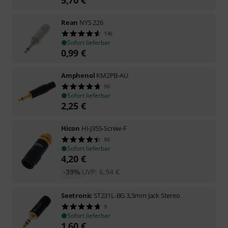
5,70
€
Rean
NYS 226
146
Sofort lieferbar
0,99
€
Amphenol
KM2PB-AU
90
Sofort lieferbar
2,25
€
Hicon
HI-J35S-Screw-F
86
Sofort lieferbar
4,20
€
-39%
UVP:
6,94
€
Seetronic
ST231L-BG 3,5mm Jack Stereo
9
Sofort lieferbar
1,60
€