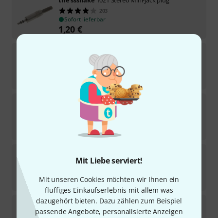
the sssnake
1021 Stereo Mini-jack plug
203
Sofort lieferbar
1,20
€
Seetronic
MTP3RC-BG 3,5mm Jack Stereo 90
21
Sofort lieferbar
1,90
€
Thomann
1011 Mini-Jack mono
80
Sofort lieferbar
1,10
€
Rean
NYS 240 L
Mit Liebe serviert!
155
Sofort lieferbar
Mit unseren Cookies möchten wir Ihnen ein
1,70
€
fluffiges Einkaufserlebnis mit allem was
dazugehört bieten. Dazu zählen zum Beispiel
Rean
NYS 231 LL
passende Angebote, personalisierte Anzeigen
52