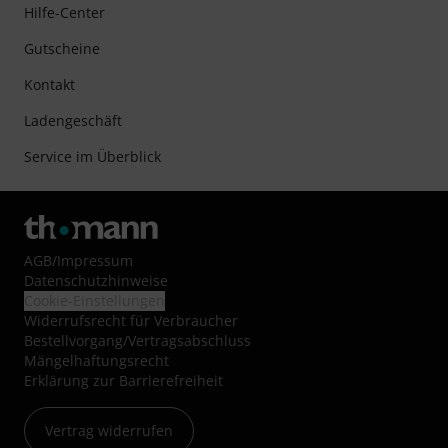
Hilfe-Center
Gutscheine
Kontakt
Ladengeschäft
Service im Überblick
AGB
/
Impressum
Datenschutzhinweise
Cookie-Einstellungen
Widerrufsrecht für Verbraucher
Bestellvorgang/Vertragsabschluss
Mängelhaftungsrecht
Erklärung zur Barrierefreiheit
Vertrag widerrufen