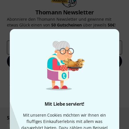
Thomann Newsletter
Abonniere den Thomann Newsletter und gewinne mit
etwas Glück einen von
50 Gutscheinen
über jeweils
50€
!
Inspirierende Beiträge
Deals
Thomann Insights
E-Mail-Adresse
*
Jetzt anmelden
Mit Klick auf „Jetzt anmelden“ stimmen Sie dem Erhalt von E-Mail-
Werbung und einer Messung des E-Mail-Nutzungsverhaltens zu. Die
Abmeldung ist jederzeit möglich. Weitere Informationen finden Sie in
unseren
Datenschutzhinweisen
.
* Pflichtfeld
Mit Liebe serviert!
Mit unseren Cookies möchten wir Ihnen ein
Sicher einkaufen & bezahlen
fluffiges Einkaufserlebnis mit allem was
dazugehört bieten. Dazu zählen zum Beispiel