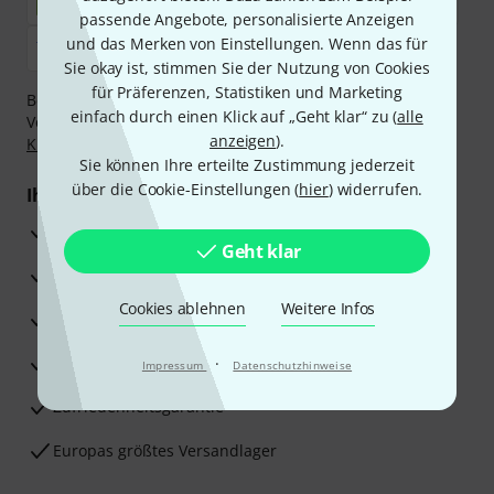
passende Angebote, personalisierte Anzeigen
und das Merken von Einstellungen. Wenn das für
Sie okay ist, stimmen Sie der Nutzung von Cookies
für Präferenzen, Statistiken und Marketing
Bezahlen Sie vertraulich und sicher per Nachnahme,
einfach durch einen Klick auf „Geht klar“ zu (
alle
Vorkasse, PayPal, Amazon Pay,
Klarna Sofort bezahlen
,
anzeigen
).
Klarna Ratenzahlung
oder Kreditkarte.
Sie können Ihre erteilte Zustimmung jederzeit
über die Cookie-Einstellungen (
hier
) widerrufen.
Ihre Vorteile
3 Jahre Thomann Garantie
Geht klar
30 Tage Money-Back-Garantie
Cookies ablehnen
Weitere Infos
Reparaturservice
Beratung durch Fachexperten
·
Impressum
Datenschutzhinweise
Zufriedenheitsgarantie
Europas größtes Versandlager