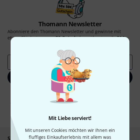
Thomann Newsletter
Abonniere den Thomann Newsletter und gewinne mit
etwas Glück einen von
50 Gutscheinen
über jeweils
50€
!
Inspirierende Beiträge
Deals
Thomann Insights
E-Mail-Adresse
*
Jetzt anmelden
Mit Klick auf „Jetzt anmelden“ stimmen Sie dem Erhalt von E-Mail-
Werbung und einer Messung des E-Mail-Nutzungsverhaltens zu. Die
Abmeldung ist jederzeit möglich. Weitere Informationen finden Sie in
unseren
Datenschutzhinweisen
.
* Pflichtfeld
Mit Liebe serviert!
Mit unseren Cookies möchten wir Ihnen ein
fluffiges Einkaufserlebnis mit allem was
Sicher einkaufen & bezahlen