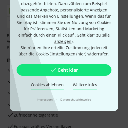
dazugehört bieten. Dazu zählen zum Beispiel
passende Angebote, personalisierte Anzeigen
und das Merken von Einstellungen. Wenn das für
Sie okay ist, stimmen Sie der Nutzung von Cookies
für Präferenzen, Statistiken und Marketing
einfach durch einen Klick auf „Geht klar“ zu (
alle
Bezahlen Sie vertraulich und sicher per Nachnahme,
Vorkasse, PayPal, Amazon Pay,
anzeigen
Klarna Sofort bezahlen
).
,
Klarna Ratenzahlung
oder Kreditkarte.
Sie können Ihre erteilte Zustimmung jederzeit
über die Cookie-Einstellungen (
hier
) widerrufen.
Ihre Vorteile
3 Jahre Thomann Garantie
Geht klar
30 Tage Money-Back-Garantie
Cookies ablehnen
Weitere Infos
Reparaturservice
·
Impressum
Datenschutzhinweise
Beratung durch Fachexperten
Zufriedenheitsgarantie
Europas größtes Versandlager