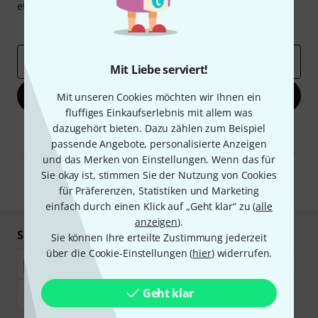
etwas Glück einen von
50 Gutscheinen
über jeweils
50€
!
Inspirierende Beiträge
Deals
Thomann Insights
E-Mail-Adresse
*
Mit Liebe serviert!
Jetzt anmelden
Mit unseren Cookies möchten wir Ihnen ein
fluffiges Einkaufserlebnis mit allem was
dazugehört bieten. Dazu zählen zum Beispiel
Mit Klick auf „Jetzt anmelden“ stimmen Sie dem Erhalt von E-Mail-
Werbung und einer Messung des E-Mail-Nutzungsverhaltens zu. Die
passende Angebote, personalisierte Anzeigen
Abmeldung ist jederzeit möglich. Weitere Informationen finden Sie in
und das Merken von Einstellungen. Wenn das für
unseren
Datenschutzhinweisen
.
Sie okay ist, stimmen Sie der Nutzung von Cookies
* Pflichtfeld
für Präferenzen, Statistiken und Marketing
einfach durch einen Klick auf „Geht klar“ zu (
alle
anzeigen
).
Sicher einkaufen & bezahlen
Sie können Ihre erteilte Zustimmung jederzeit
über die Cookie-Einstellungen (
hier
) widerrufen.
Geht klar