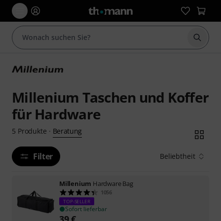
Suche 
Millenium Taschen und Koffer
für Hardware
Beratung
5
Produkte
·
Filter
Beliebtheit
Millenium
Hardware Bag
1056
TOP-SELLER
Sofort lieferbar
39
€