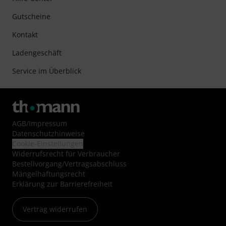
Gutscheine
Kontakt
Ladengeschäft
Service im Überblick
AGB
/
Impressum
Datenschutzhinweise
Cookie-Einstellungen
Widerrufsrecht für Verbraucher
Bestellvorgang/Vertragsabschluss
Mängelhaftungsrecht
Erklärung zur Barrierefreiheit
Vertrag widerrufen