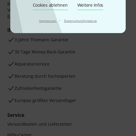
Bezahlen Sie vertraulich und sicher per Nachnahme,
Cookies ablehnen
Weitere Infos
Vorkasse, PayPal, Amazon Pay,
Klarna Sofort bezahlen
,
Klarna Ratenzahlung
oder Kreditkarte.
·
Impressum
Datenschutzhinweise
Ihre Vorteile
3 Jahre Thomann Garantie
30 Tage Money-Back-Garantie
Reparaturservice
Beratung durch Fachexperten
Zufriedenheitsgarantie
Europas größtes Versandlager
Service
Versandkosten und Lieferzeiten
Hilfe-Center