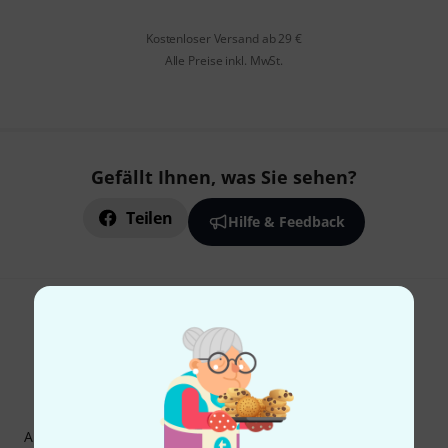
Kostenloser Versand ab 29 €
Alle Preise inkl. MwSt.
Gefällt Ihnen, was Sie sehen?
Teilen
Hilfe & Feedback
Thomann Newsletter
Abonniere den Thomann Newsletter und gewinne mit