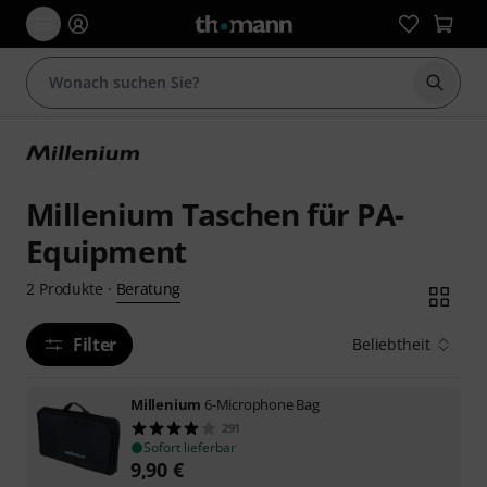
Suche 
Millenium Taschen für PA-
Equipment
Beratung
2
Produkte
·
Filter
Beliebtheit
Millenium
6-Microphone Bag
291
Sofort lieferbar
9,90
€