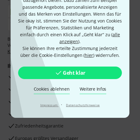
dazugehört bieten. Dazu zählen zum Beispiel
passende Angebote, personalisierte Anzeigen
und das Merken von Einstellungen. Wenn das für
Sie okay ist, stimmen Sie der Nutzung von Cookies
für Präferenzen, Statistiken und Marketing
einfach durch einen Klick auf „Geht klar“ zu (
alle
Bezahlen Sie vertraulich und sicher per Nachnahme,
anzeigen
).
Vorkasse, PayPal, Amazon Pay,
Klarna Sofort bezahlen
,
Sie können Ihre erteilte Zustimmung jederzeit
Klarna Ratenzahlung
oder Kreditkarte.
über die Cookie-Einstellungen (
hier
) widerrufen.
Ihre Vorteile
Geht klar
3 Jahre Thomann Garantie
30 Tage Money-Back-Garantie
Cookies ablehnen
Weitere Infos
Reparaturservice
·
Impressum
Datenschutzhinweise
Beratung durch Fachexperten
Zufriedenheitsgarantie
Europas größtes Versandlager