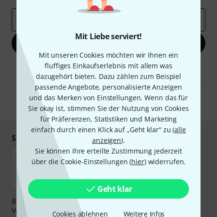
E-Mail-Adresse
*
Mit Liebe serviert!
Jetzt anmelden
Mit unseren Cookies möchten wir Ihnen ein
fluffiges Einkaufserlebnis mit allem was
Mit Klick auf „Jetzt anmelden“ stimmen Sie dem Erhalt von E-Mail-
Werbung und einer Messung des E-Mail-Nutzungsverhaltens zu. Die
dazugehört bieten. Dazu zählen zum Beispiel
Abmeldung ist jederzeit möglich. Weitere Informationen finden Sie in
passende Angebote, personalisierte Anzeigen
unseren
Datenschutzhinweisen
.
und das Merken von Einstellungen. Wenn das für
* Pflichtfeld
Sie okay ist, stimmen Sie der Nutzung von Cookies
für Präferenzen, Statistiken und Marketing
einfach durch einen Klick auf „Geht klar“ zu (
alle
Sicher einkaufen & bezahlen
anzeigen
).
Sie können Ihre erteilte Zustimmung jederzeit
über die Cookie-Einstellungen (
hier
) widerrufen.
Geht klar
Bezahlen Sie vertraulich und sicher per Nachnahme,
Vorkasse, PayPal, Amazon Pay,
Klarna Sofort bezahlen
,
Cookies ablehnen
Weitere Infos