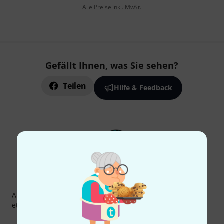
Alle Preise inkl. MwSt.
Gefällt Ihnen, was Sie sehen?
Teilen
Hilfe & Feedback
Thomann Newsletter
Abonniere den Thomann Newsletter und gewinne mit
etwas Glück einen von
50 Gutscheinen
über jeweils
50€
!
Inspirierende Beiträge
Deals
Thomann Insights