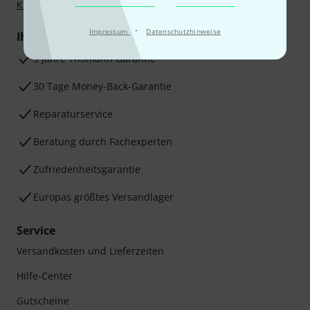
Klarna Ratenzahlung
oder Kreditkarte.
·
Impressum
Datenschutzhinweise
Ihre Vorteile
3 Jahre Thomann Garantie
30 Tage Money-Back-Garantie
Reparaturservice
Beratung durch Fachexperten
Zufriedenheitsgarantie
Europas größtes Versandlager
Service
Versandkosten und Lieferzeiten
Hilfe-Center
Gutscheine