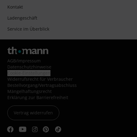
Kontakt
Ladengeschäft
Service im Überblick
AGB
/
Impressum
Datenschutzhinweise
Cookie-Einstellungen
Widerrufsrecht für Verbraucher
Bestellvorgang/Vertragsabschluss
Mängelhaftungsrecht
Erklärung zur Barrierefreiheit
Vertrag widerrufen