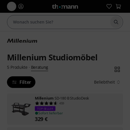
Suche 
Millenium Studiomöbel
Beratung
5
Produkte
·
Filter
Beliebtheit
Millenium
SD-180 B StudioDesk
459
TOP-SELLER
Sofort lieferbar
329
€