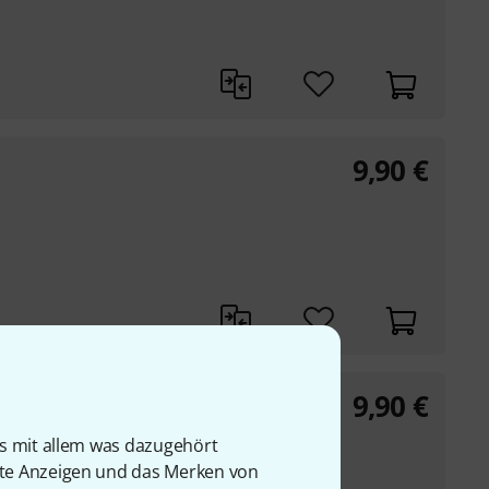
9,90
€
9,90
€
is mit allem was dazugehört
rte Anzeigen und das Merken von