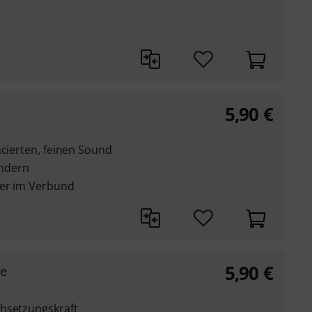
5,90
€
ncierten, feinen Sound
ndern
der im Verbund
5,90
€
se
chsetzungskraft