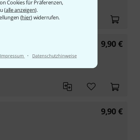
von Cookies für Präferenzen,
u (
alle anzeigen
).
ellungen (
hier
) widerrufen.
9,90
€
·
Impressum
Datenschutzhinweise
9,90
€