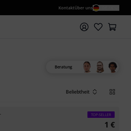
Kontakt
Über uns
DE / €
e mit Suchwort {searchTerm} starten
Beratung
Beliebtheit
r
TOP-SELLER
1
€