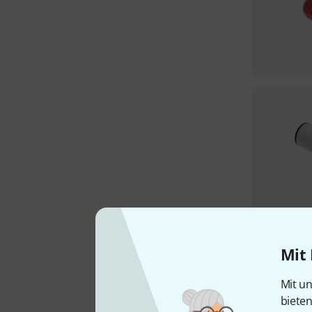
Mit 
Mit un
biete