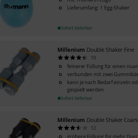
Lieferumfang: 1 Egg-Shaker
Sofort lieferbar
Millenium
Double Shaker Fine
10
feinerer Füllung für einen nua
verbunden mit zwei Gummibä
kann je nach Bedarf einzeln o
gespielt werden
Sofort lieferbar
Millenium
Double Shaker Coar
12
gröbere Füllung für mehr Dur