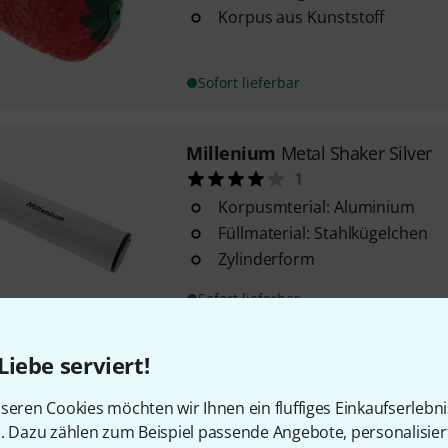
Korpus aus Kunststoff
Sofort lieferbar
Millenium
Metal Shaker Silver
1
Korpusmterial: Aluminium
Füllmaterial: Stahlkügelchen
Zylinderform
Sofort lieferbar
Liebe serviert!
Millenium
Metal Shaker Red
2
seren Cookies möchten wir Ihnen ein fluffiges Einkaufserlebn
Korpusmterial: Aluminium
n. Dazu zählen zum Beispiel passende Angebote, personalisie