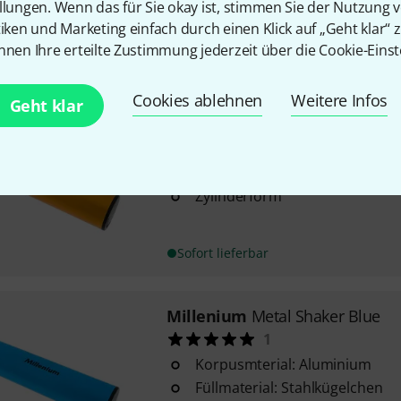
Füllmaterial: Stahlkügelchen
llungen. Wenn das für Sie okay ist, stimmen Sie der Nutzung 
Zylinderform
tiken und Marketing einfach durch einen Klick auf „Geht klar“ z
nnen Ihre erteilte Zustimmung jederzeit über die Cookie-Einst
Sofort lieferbar
Cookies ablehnen
Weitere Infos
Geht klar
Millenium
Metal Shaker Yellow
Korpusmterial: Aluminium
Füllmaterial: Stahlkügelchen
Zylinderform
Sofort lieferbar
Millenium
Metal Shaker Blue
1
Korpusmterial: Aluminium
Füllmaterial: Stahlkügelchen