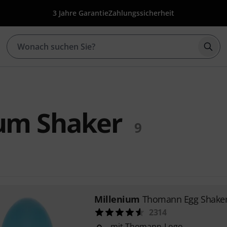
3 Jahre Garantie
Zahlungssicherheit
Such
ium Shaker
9
Millenium
Thomann Egg Shake
2314
mit Thomann-Logo