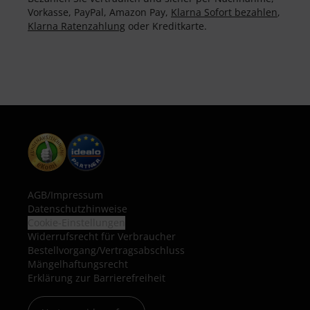
Vorkasse, PayPal, Amazon Pay,
Klarna Sofort bezahlen
,
Klarna Ratenzahlung
oder Kreditkarte.
AGB
/
Impressum
Datenschutzhinweise
Cookie-Einstellungen
Widerrufsrecht für Verbraucher
Bestellvorgang/Vertragsabschluss
Mängelhaftungsrecht
Erklärung zur Barrierefreiheit