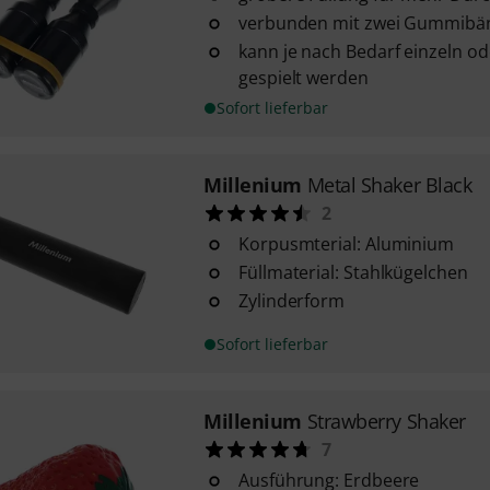
verbunden mit zwei Gummibä
kann je nach Bedarf einzeln o
gespielt werden
Sofort lieferbar
Millenium
Metal Shaker Black
2
Korpusmterial: Aluminium
Füllmaterial: Stahlkügelchen
Zylinderform
Sofort lieferbar
Millenium
Strawberry Shaker
7
Ausführung: Erdbeere