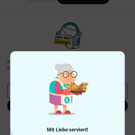
Thomann Newsletter
Abonniere den Thomann Newsletter und gewinne mit
etwas Glück einen von
50 Gutscheinen
über jeweils
50€
!
Inspirierende Beiträge
Deals
Thomann Insights
E-Mail-Adresse
*
Jetzt anmelden
Mit Klick auf „Jetzt anmelden“ stimmen Sie dem Erhalt von E-Mail-
Werbung und einer Messung des E-Mail-Nutzungsverhaltens zu. Die
Mit Liebe serviert!
Abmeldung ist jederzeit möglich. Weitere Informationen finden Sie in
unseren
Datenschutzhinweisen
.