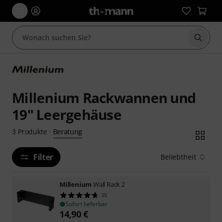
Suche 
Millenium Rackwannen und
19" Leergehäuse
Beratung
3
Produkte
·
Filter
Beliebtheit
Millenium
Wall Rack 2
35
Sofort lieferbar
14,90
€