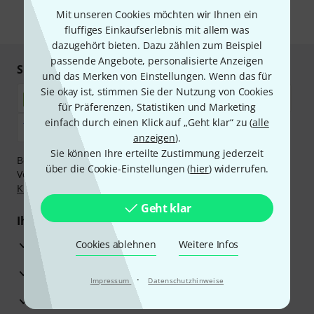
Mit unseren Cookies möchten wir Ihnen ein
* Pflichtfeld
fluffiges Einkaufserlebnis mit allem was
dazugehört bieten. Dazu zählen zum Beispiel
passende Angebote, personalisierte Anzeigen
Sicher einkaufen & bezahlen
und das Merken von Einstellungen. Wenn das für
Sie okay ist, stimmen Sie der Nutzung von Cookies
für Präferenzen, Statistiken und Marketing
einfach durch einen Klick auf „Geht klar“ zu (
alle
anzeigen
).
Sie können Ihre erteilte Zustimmung jederzeit
Bezahlen Sie vertraulich und sicher per Nachnahme,
über die Cookie-Einstellungen (
hier
) widerrufen.
Vorkasse, PayPal, Amazon Pay,
Klarna Sofort bezahlen
,
Klarna Ratenzahlung
oder Kreditkarte.
Geht klar
Ihre Vorteile
3 Jahre Thomann Garantie
Cookies ablehnen
Weitere Infos
30 Tage Money-Back-Garantie
·
Impressum
Datenschutzhinweise
Reparaturservice