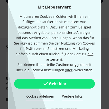
Mit Liebe serviert!
Mit Klick auf „Jetzt anmelden“ stimmen Sie dem Erhalt von E-Mail-
Werbung und einer Messung des E-Mail-Nutzungsverhaltens zu. Die
Mit unseren Cookies möchten wir Ihnen ein
Abmeldung ist jederzeit möglich. Weitere Informationen finden Sie in
fluffiges Einkaufserlebnis mit allem was
unseren
Datenschutzhinweisen
.
dazugehört bieten. Dazu zählen zum Beispiel
* Pflichtfeld
passende Angebote, personalisierte Anzeigen
und das Merken von Einstellungen. Wenn das für
Sie okay ist, stimmen Sie der Nutzung von Cookies
Sicher einkaufen & bezahlen
für Präferenzen, Statistiken und Marketing
einfach durch einen Klick auf „Geht klar“ zu (
alle
anzeigen
).
Sie können Ihre erteilte Zustimmung jederzeit
über die Cookie-Einstellungen (
hier
) widerrufen.
Bezahlen Sie vertraulich und sicher per Nachnahme,
Vorkasse, PayPal, Amazon Pay,
Geht klar
Klarna Sofort bezahlen
,
Klarna Ratenzahlung
oder Kreditkarte.
Cookies ablehnen
Weitere Infos
Ihre Vorteile
3 Jahre Thomann Garantie
·
Impressum
Datenschutzhinweise