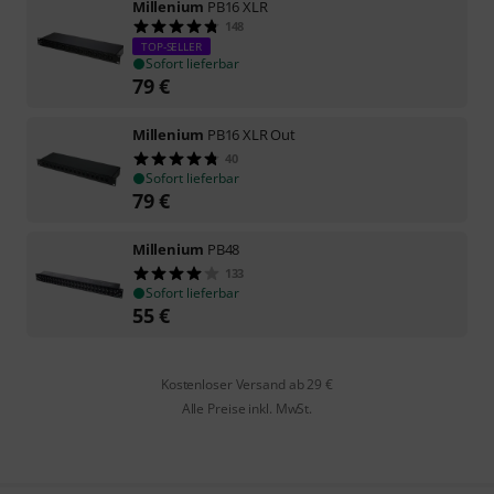
Millenium
PB16 XLR
148
TOP-SELLER
Sofort lieferbar
79
€
Millenium
PB16 XLR Out
40
Sofort lieferbar
79
€
Millenium
PB48
133
Sofort lieferbar
55
€
Kostenloser Versand ab 29 €
Alle Preise inkl. MwSt.