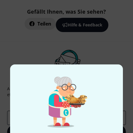
Gefällt Ihnen, was Sie sehen?
Teilen
Hilfe & Feedback
Thomann Newsletter
Abonniere den Thomann Newsletter und gewinne mit
etwas Glück einen von
50 Gutscheinen
über jeweils
50€
!
Inspirierende Beiträge
Deals
Thomann Insights
E-Mail-Adresse
*
Jetzt anmelden