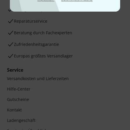
30 Tage Money-Back-Garantie
Reparaturservice
Beratung durch Fachexperten
Zufriedenheitsgarantie
Europas größtes Versandlager
Service
Versandkosten und Lieferzeiten
Hilfe-Center
Gutscheine
Kontakt
Ladengeschäft