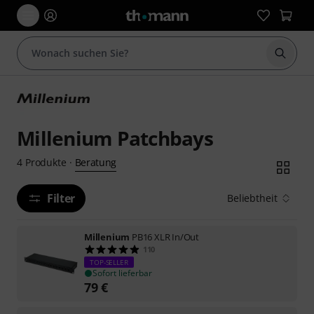
Suche 
Millenium Patchbays
Beratung
4
Produkte
·
Filter
Beliebtheit
Millenium
PB16 XLR In/Out
110
TOP-SELLER
Sofort lieferbar
79
€