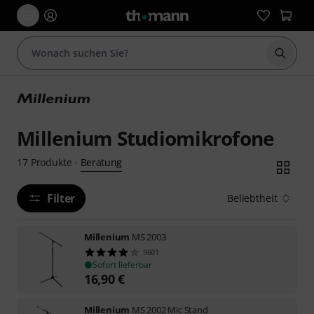
Suche 
Millenium Studiomikrofone
Beratung
17
Produkte
·
Filter
Beliebtheit
Millenium
MS 2003
9601
Sofort lieferbar
16,90
€
Millenium
MS 2002 Mic Stand