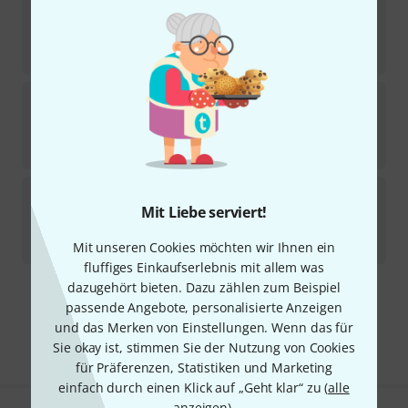
Millenium
Amp Clamp
689
Sofort lieferbar
28
€
Millenium
MS 2003 Case Bundle
Sofort lieferbar
425
€
Millenium
MS 2013 B-Stock
Mit Liebe serviert!
Sofort lieferbar
20,10
€
Mit unseren Cookies möchten wir Ihnen ein
fluffiges Einkaufserlebnis mit allem was
dazugehört bieten. Dazu zählen zum Beispiel
Kostenloser Versand ab 29 €
passende Angebote, personalisierte Anzeigen
Alle Preise inkl. MwSt.
und das Merken von Einstellungen. Wenn das für
Sie okay ist, stimmen Sie der Nutzung von Cookies
für Präferenzen, Statistiken und Marketing
einfach durch einen Klick auf „Geht klar“ zu (
alle
anzeigen
).