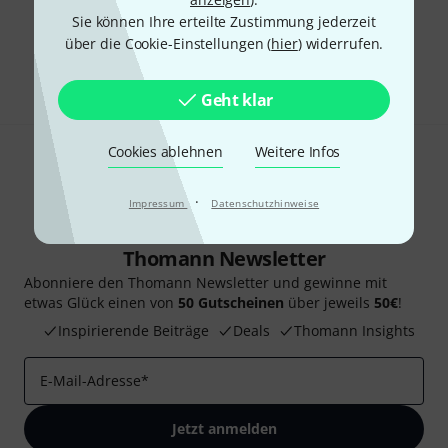
Gefällt Ihnen, was Sie sehen?
Sie können Ihre erteilte Zustimmung jederzeit
über die Cookie-Einstellungen (
hier
) widerrufen.
Teilen
Hilfe & Feedback
Geht klar
Cookies ablehnen
Weitere Infos
·
Impressum
Datenschutzhinweise
Thomann Newsletter
Abonniere den Thomann Newsletter und gewinne mit
etwas Glück einen von
50 Gutscheinen
über jeweils
50€
!
Inspirierende Beiträge
Deals
Thomann Insights
E-Mail-Adresse
*
Jetzt anmelden