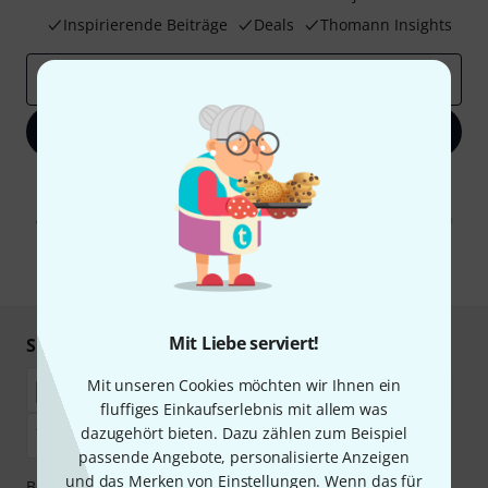
Inspirierende Beiträge
Deals
Thomann Insights
E-Mail-Adresse
*
Jetzt anmelden
Mit Klick auf „Jetzt anmelden“ stimmen Sie dem Erhalt von E-Mail-
Werbung und einer Messung des E-Mail-Nutzungsverhaltens zu. Die
Abmeldung ist jederzeit möglich. Weitere Informationen finden Sie in
unseren
Datenschutzhinweisen
.
* Pflichtfeld
Mit Liebe serviert!
Sicher einkaufen & bezahlen
Mit unseren Cookies möchten wir Ihnen ein
fluffiges Einkaufserlebnis mit allem was
dazugehört bieten. Dazu zählen zum Beispiel
passende Angebote, personalisierte Anzeigen
und das Merken von Einstellungen. Wenn das für
Bezahlen Sie vertraulich und sicher per Nachnahme,