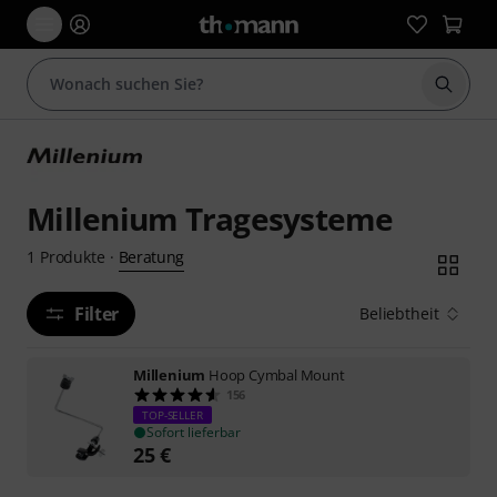
Suche 
Millenium Tragesysteme
Beratung
1
Produkte
·
Filter
Beliebtheit
Millenium
Hoop Cymbal Mount
156
TOP-SELLER
Sofort lieferbar
25
€