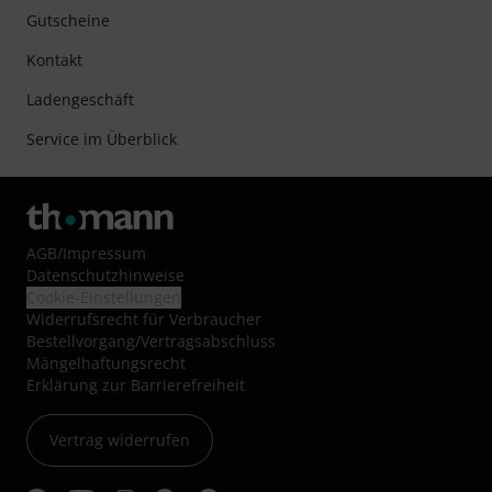
Gutscheine
Kontakt
Ladengeschäft
Service im Überblick
AGB
/
Impressum
Datenschutzhinweise
Cookie-Einstellungen
Widerrufsrecht für Verbraucher
Bestellvorgang/Vertragsabschluss
Mängelhaftungsrecht
Erklärung zur Barrierefreiheit
Vertrag widerrufen