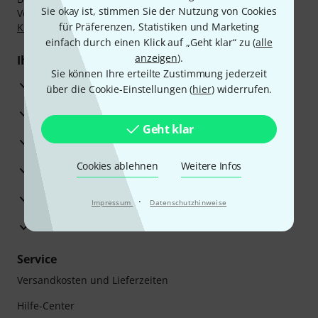
Sie okay ist, stimmen Sie der Nutzung von Cookies
Vorkasse, PayPal, Amazon Pay,
Klarna Sofort bezahlen
,
für Präferenzen, Statistiken und Marketing
Klarna Ratenzahlung
oder Kreditkarte.
einfach durch einen Klick auf „Geht klar“ zu (
alle
anzeigen
).
Ihre Vorteile
Sie können Ihre erteilte Zustimmung jederzeit
3 Jahre Thomann Garantie
über die Cookie-Einstellungen (
hier
) widerrufen.
30 Tage Money-Back-Garantie
Geht klar
Reparaturservice
Cookies ablehnen
Weitere Infos
Beratung durch Fachexperten
Zufriedenheitsgarantie
·
Impressum
Datenschutzhinweise
Europas größtes Versandlager
Service
Versandkosten und Lieferzeiten
Hilfe-Center