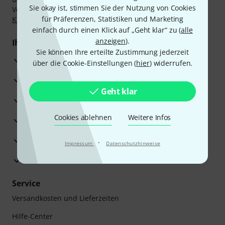
Sie okay ist, stimmen Sie der Nutzung von Cookies
Vorkasse, PayPal, Amazon Pay,
Klarna Sofort bezahlen
,
für Präferenzen, Statistiken und Marketing
Klarna Ratenzahlung
oder Kreditkarte.
einfach durch einen Klick auf „Geht klar“ zu (
alle
anzeigen
).
Ihre Vorteile
Sie können Ihre erteilte Zustimmung jederzeit
3 Jahre Thomann Garantie
über die Cookie-Einstellungen (
hier
) widerrufen.
30 Tage Money-Back-Garantie
Geht klar
Reparaturservice
Cookies ablehnen
Weitere Infos
Beratung durch Fachexperten
Zufriedenheitsgarantie
·
Impressum
Datenschutzhinweise
Europas größtes Versandlager
Service
Versandkosten und Lieferzeiten
Hilfe-Center