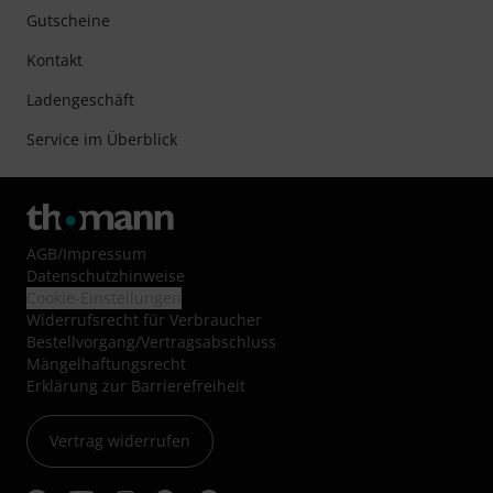
Gutscheine
Kontakt
Ladengeschäft
Service im Überblick
AGB
/
Impressum
Datenschutzhinweise
Cookie-Einstellungen
Widerrufsrecht für Verbraucher
Bestellvorgang/Vertragsabschluss
Mängelhaftungsrecht
Erklärung zur Barrierefreiheit
Vertrag widerrufen