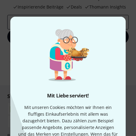
Inspirierende Beiträge
Deals
Thomann Insights
E-Mail-Adresse
*
Jetzt anmelden
Mit Klick auf „Jetzt anmelden“ stimmen Sie dem Erhalt von E-Mail-
Werbung und einer Messung des E-Mail-Nutzungsverhaltens zu. Die
Abmeldung ist jederzeit möglich. Weitere Informationen finden Sie in
unseren
Datenschutzhinweisen
.
* Pflichtfeld
Mit Liebe serviert!
Sicher einkaufen & bezahlen
Mit unseren Cookies möchten wir Ihnen ein
fluffiges Einkaufserlebnis mit allem was
dazugehört bieten. Dazu zählen zum Beispiel
passende Angebote, personalisierte Anzeigen
und das Merken von Einstellungen. Wenn das für
Bezahlen Sie vertraulich und sicher per Nachnahme,