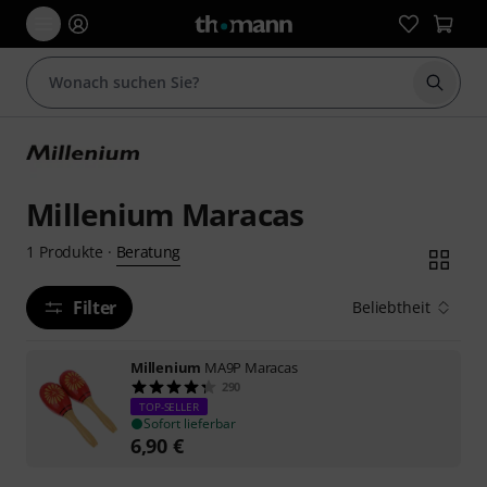
Suche 
Millenium Maracas
Beratung
1
Produkte
·
Filter
Beliebtheit
Millenium
MA9P Maracas
290
TOP-SELLER
Sofort lieferbar
6,90
€