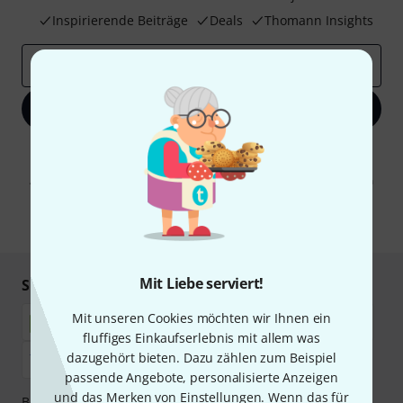
Inspirierende Beiträge
Deals
Thomann Insights
E-Mail-Adresse
*
Jetzt anmelden
Mit Klick auf „Jetzt anmelden“ stimmen Sie dem Erhalt von E-Mail-
Werbung und einer Messung des E-Mail-Nutzungsverhaltens zu. Die
Abmeldung ist jederzeit möglich. Weitere Informationen finden Sie in
unseren
Datenschutzhinweisen
.
* Pflichtfeld
Mit Liebe serviert!
Sicher einkaufen & bezahlen
Mit unseren Cookies möchten wir Ihnen ein
fluffiges Einkaufserlebnis mit allem was
dazugehört bieten. Dazu zählen zum Beispiel
passende Angebote, personalisierte Anzeigen
und das Merken von Einstellungen. Wenn das für
Bezahlen Sie vertraulich und sicher per Nachnahme,