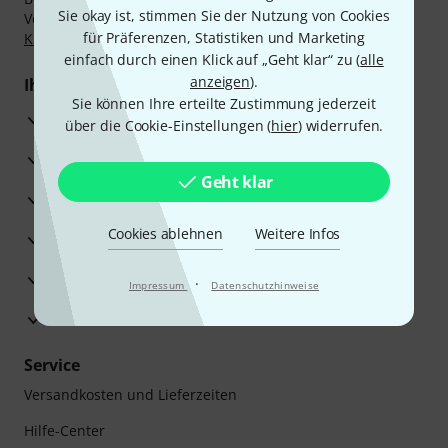
Sie okay ist, stimmen Sie der Nutzung von Cookies
Vorkasse, PayPal, Amazon Pay,
Klarna Sofort bezahlen
,
für Präferenzen, Statistiken und Marketing
Klarna Ratenzahlung
oder Kreditkarte.
einfach durch einen Klick auf „Geht klar“ zu (
alle
anzeigen
).
Ihre Vorteile
Sie können Ihre erteilte Zustimmung jederzeit
3 Jahre Thomann Garantie
über die Cookie-Einstellungen (
hier
) widerrufen.
30 Tage Money-Back-Garantie
Geht klar
Reparaturservice
Cookies ablehnen
Weitere Infos
Beratung durch Fachexperten
Zufriedenheitsgarantie
·
Impressum
Datenschutzhinweise
Europas größtes Versandlager
Service
Versandkosten und Lieferzeiten
Hilfe-Center