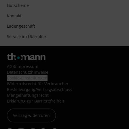
Gutscheine
Kontakt
Ladengeschäft
Service im Überblick
AGB
/
Impressum
Datenschutzhinweise
Cookie-Einstellungen
Widerrufsrecht für Verbraucher
Bestellvorgang/Vertragsabschluss
Mängelhaftungsrecht
Erklärung zur Barrierefreiheit
Vertrag widerrufen