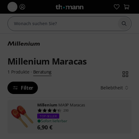
Suche 
Millenium Maracas
Beratung
1
Produkte
·
Filter
Beliebtheit
Millenium
MA9P Maracas
290
TOP-SELLER
Sofort lieferbar
6,90
€