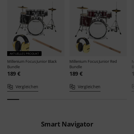
AKTUELLES PRODUKT
Millenium
Focus Junior Black
Millenium
Focus Junior Red
M
Bundle
Bundle
B
189 €
189 €
Vergleichen
Vergleichen
Smart Navigator