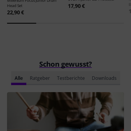
Millenium
Focus Junior Drum
B
17,90 €
Head Set
22,90 €
Schon gewusst?
Alle
Ratgeber
Testberichte
Downloads