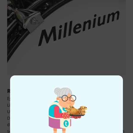
Ready to rock!
Egal ob der Nachwuchs nur ungezügelt zu den eigenen
Lieblingssongs jammen möchte oder bereits die ersten
Unterrichtsstunden anstehen – das Millenium Focus Junior
Drum Set Black macht alles locker mit. Dabei braucht sich
dieses Set keinesfalls im Kinderzimmer zu verstecken. Mit
seinen zeitlosen, schwarzen Kesseln, den dezent-stylischen