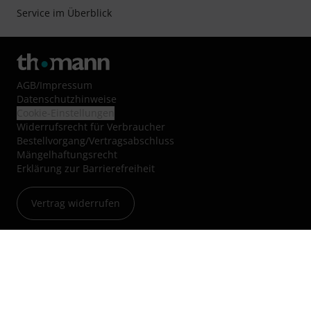
Service im Überblick
AGB
/
Impressum
Datenschutzhinweise
Cookie-Einstellungen
Widerrufsrecht für Verbraucher
Bestellvorgang/Vertragsabschluss
Mängelhaftungsrecht
Erklärung zur Barrierefreiheit
Vertrag widerrufen
Über uns
Jobs & Karriere
Blog
Kleinanzeigen