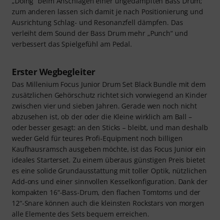
„Doing“ beim Anschlagen einer ungedämpften Bass Drum;
zum anderen lassen sich damit je nach Positionierung und
Ausrichtung Schlag- und Resonanzfell dämpfen. Das
verleiht dem Sound der Bass Drum mehr „Punch“ und
verbessert das Spielgefühl am Pedal.
Erster Wegbegleiter
Das Millenium Focus Junior Drum Set Black Bundle mit dem
zusätzlichen Gehörschutz richtet sich vorwiegend an Kinder
zwischen vier und sieben Jahren. Gerade wen noch nicht
abzusehen ist, ob der oder die Kleine wirklich am Ball –
oder besser gesagt: an den Sticks – bleibt, und man deshalb
weder Geld für teures Profi-Equipment noch billigen
Kaufhausramsch ausgeben möchte, ist das Focus Junior ein
ideales Starterset. Zu einem überaus günstigen Preis bietet
es eine solide Grundausstattung mit toller Optik, nützlichen
Add-ons und einer sinnvollen Kesselkonfiguration. Dank der
kompakten 16“-Bass-Drum, den flachen Tomtoms und der
12“-Snare können auch die kleinsten Rockstars von morgen
alle Elemente des Sets bequem erreichen.