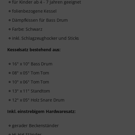
für Kinder ab 4 - 7 Jahren geeignet
folienbezogene Kessel
Dämpfkissen für Bass Drum
Farbe: Schwarz
inkl. Schlagzeughocker und Sticks
Kesselsatz bestehend aus:
16" x 10" Bass Drum
08" x 05" Tom Tom
10" x 06" Tom Tom
13" x 11" Standtom
12" x 05" Holz Snare Drum
Inkl. einstrebigem Hardwaresatz:
gerader Beckenständer
Hi-Hat Ständer