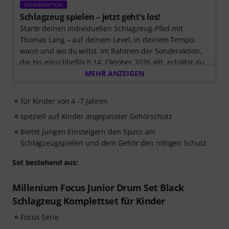
SONDERAKTION
Schlagzeug spielen – jetzt geht’s los!
Starte deinen individuellen Schlagzeug-Pfad mit
Thomas Lang – auf deinem Level, in deinem Tempo,
wann und wo du willst. Im Rahmen der Sonderaktion,
die bis einschließlich 14. Oktober 2026 gilt, erhältst du
3 Monate exklusiven Zugang zur MyGroove School of
MEHR ANZEIGEN
Drums
– völlig kostenlos! Der Freischaltcode zur App
wird Dir automatisch per E-Mail zugeschickt.
für Kinder von 4 -7 Jahren
speziell auf Kinder angepasster Gehörschutz
bietet jungen Einsteigern den Spass am
Schlagzeugspielen und dem Gehör den nötigen Schutz
Set bestehend aus:
Millenium Focus Junior Drum Set Black
Schlagzeug Komplettset für Kinder
Focus Serie