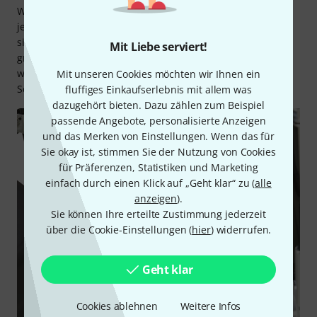
Wappenlogos und der verchromten Hardware wertet es
jeden Raum optisch auf. Das Millenium Focus Junior Set
sieht nicht nur genauso professionell aus wie seine
Mit Liebe serviert!
größeren Brüder, es klingt auch genauso gut. Die Eltern
wird’s freuen – Töpfe, Pfannen und Schüsseln haben als
Mit unseren Cookies möchten wir Ihnen ein
Schlagzeugersatz endlich ausgedient!
fluffiges Einkaufserlebnis mit allem was
dazugehört bieten. Dazu zählen zum Beispiel
passende Angebote, personalisierte Anzeigen
und das Merken von Einstellungen. Wenn das für
Sie okay ist, stimmen Sie der Nutzung von Cookies
für Präferenzen, Statistiken und Marketing
einfach durch einen Klick auf „Geht klar“ zu (
alle
anzeigen
).
Sie können Ihre erteilte Zustimmung jederzeit
über die Cookie-Einstellungen (
hier
) widerrufen.
Geht klar
Cookies ablehnen
Weitere Infos