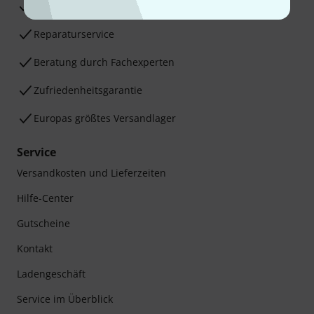
30 Tage Money-Back-Garantie
Reparaturservice
Beratung durch Fachexperten
Zufriedenheitsgarantie
Europas größtes Versandlager
Service
Versandkosten und Lieferzeiten
Hilfe-Center
Gutscheine
Kontakt
Ladengeschäft
Service im Überblick