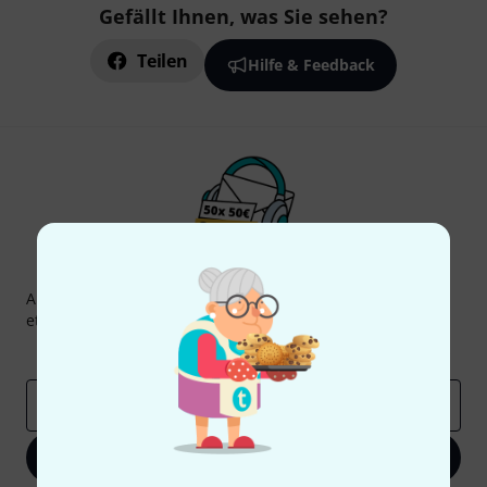
Gefällt Ihnen, was Sie sehen?
Teilen
Hilfe & Feedback
Thomann Newsletter
Abonniere den Thomann Newsletter und gewinne mit
etwas Glück einen von
50 Gutscheinen
über jeweils
50€
!
Inspirierende Beiträge
Deals
Thomann Insights
E-Mail-Adresse
*
Jetzt anmelden