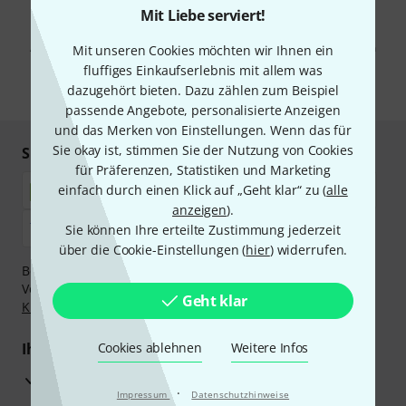
Mit Liebe serviert!
Mit Klick auf „Jetzt anmelden“ stimmen Sie dem Erhalt von E-Mail-
Werbung und einer Messung des E-Mail-Nutzungsverhaltens zu. Die
Abmeldung ist jederzeit möglich. Weitere Informationen finden Sie in
Mit unseren Cookies möchten wir Ihnen ein
unseren
Datenschutzhinweisen
.
fluffiges Einkaufserlebnis mit allem was
dazugehört bieten. Dazu zählen zum Beispiel
* Pflichtfeld
passende Angebote, personalisierte Anzeigen
und das Merken von Einstellungen. Wenn das für
Sie okay ist, stimmen Sie der Nutzung von Cookies
Sicher einkaufen & bezahlen
für Präferenzen, Statistiken und Marketing
einfach durch einen Klick auf „Geht klar“ zu (
alle
anzeigen
).
Sie können Ihre erteilte Zustimmung jederzeit
über die Cookie-Einstellungen (
hier
) widerrufen.
Bezahlen Sie vertraulich und sicher per Nachnahme,
Vorkasse, PayPal, Amazon Pay,
Klarna Sofort bezahlen
,
Geht klar
Klarna Ratenzahlung
oder Kreditkarte.
Ihre Vorteile
Cookies ablehnen
Weitere Infos
3 Jahre Thomann Garantie
·
Impressum
Datenschutzhinweise