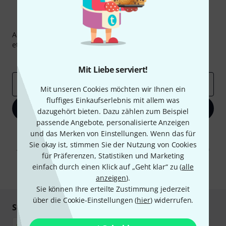
Thomann Newsletter
Abonniere den Thomann Newsletter und gewinne mit
etwas Glück einen von
50 Gutscheinen
über jeweils
50€
!
Inspirierende Beiträge
Deals
Thomann Insights
Mit Liebe serviert!
E-Mail-Adresse
*
Mit unseren Cookies möchten wir Ihnen ein
fluffiges Einkaufserlebnis mit allem was
Jetzt anmelden
dazugehört bieten. Dazu zählen zum Beispiel
passende Angebote, personalisierte Anzeigen
Mit Klick auf „Jetzt anmelden“ stimmen Sie dem Erhalt von E-Mail-
und das Merken von Einstellungen. Wenn das für
Werbung und einer Messung des E-Mail-Nutzungsverhaltens zu. Die
Sie okay ist, stimmen Sie der Nutzung von Cookies
Abmeldung ist jederzeit möglich. Weitere Informationen finden Sie in
für Präferenzen, Statistiken und Marketing
unseren
Datenschutzhinweisen
.
einfach durch einen Klick auf „Geht klar“ zu (
alle
* Pflichtfeld
anzeigen
).
Sie können Ihre erteilte Zustimmung jederzeit
über die Cookie-Einstellungen (
hier
) widerrufen.
Sicher einkaufen & bezahlen