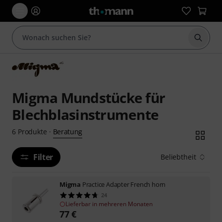
Suche 
Migma Mundstücke für
Blechblasinstrumente
Beratung
6
Produkte
·
Filter
Beliebtheit
Migma
Practice Adapter French horn
24
Lieferbar in mehreren Monaten
77
€