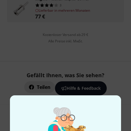
3
Lieferbar in mehreren Monaten
77
€
Kostenloser Versand ab 29 €
Alle Preise inkl. MwSt.
Gefällt Ihnen, was Sie sehen?
Teilen
Hilfe & Feedback