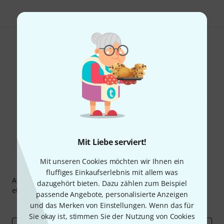
Gefällt Ihnen, was Sie sehen?
Teilen
Hilfe & Feedback
Mit Liebe serviert!
Mit unseren Cookies möchten wir Ihnen ein
Thomann Newsletter
fluffiges Einkaufserlebnis mit allem was
Abonniere den Thomann Newsletter und gewinne mit
dazugehört bieten. Dazu zählen zum Beispiel
etwas Glück einen von
50 Gutscheinen
über jeweils
50€
!
passende Angebote, personalisierte Anzeigen
Inspirierende Beiträge
Deals
Thomann Insights
und das Merken von Einstellungen. Wenn das für
Sie okay ist, stimmen Sie der Nutzung von Cookies