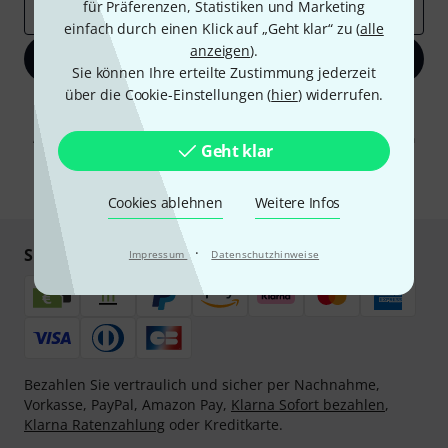
für Präferenzen, Statistiken und Marketing
E-Mail-Adresse
*
einfach durch einen Klick auf „Geht klar“ zu (
alle
anzeigen
).
Jetzt anmelden
Sie können Ihre erteilte Zustimmung jederzeit
über die Cookie-Einstellungen (
hier
) widerrufen.
Mit Klick auf „Jetzt anmelden“ stimmen Sie dem Erhalt von E-Mail-
Werbung und einer Messung des E-Mail-Nutzungsverhaltens zu. Die
Abmeldung ist jederzeit möglich. Weitere Informationen finden Sie in
Geht klar
unseren
Datenschutzhinweisen
.
* Pflichtfeld
Cookies ablehnen
Weitere Infos
·
Sicher einkaufen & bezahlen
Impressum
Datenschutzhinweise
Bezahlen Sie vertraulich und sicher per Nachnahme,
Vorkasse, PayPal, Amazon Pay,
Klarna Sofort bezahlen
,
Klarna Ratenzahlung
oder Kreditkarte.