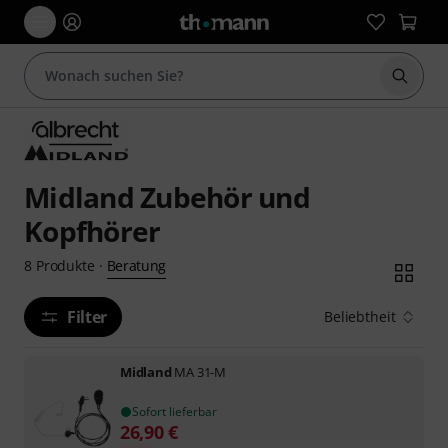
Suche 
Midland Zubehör und
Kopfhörer
Beratung
8
Produkte
·
Filter
Beliebtheit
Midland
MA 31-M
Sofort lieferbar
26,90
€