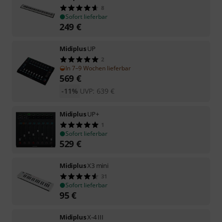
8
Sofort lieferbar
249
€
Midiplus
UP
2
In 7–9 Wochen lieferbar
569
€
-11%
UVP:
639
€
Midiplus
UP+
1
Sofort lieferbar
529
€
Midiplus
X3 mini
31
Sofort lieferbar
95
€
Midiplus
X-4 III