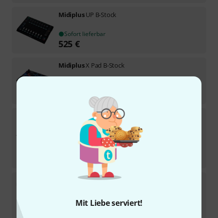
Midiplus
UP B-Stock
Sofort lieferbar
525
€
Midiplus
X Pad B-Stock
Sofort lieferbar
62
€
Midiplus
X-6 III B-Stock
Sofort lieferbar
159
€
-9%
30-Tage-Bestpreis
:
175
€
Midiplus
X8 Max
Auf Anfrage
Mit Liebe serviert!
579
€