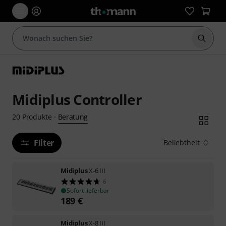
Suche 
Midiplus Controller
Beratung
20
Produkte
·
Filter
Beliebtheit
Midiplus
X-6 III
6
Sofort lieferbar
189
€
Midiplus
X-8 III