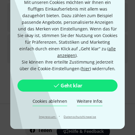
Mit unseren Cookies möchten wir Ihnen ein
Midiplus
X6 Max
fluffiges Einkaufserlebnis mit allem was
dazugehört bieten. Dazu zählen zum Beispiel
Auf Anfrage
passende Angebote, personalisierte Anzeigen
499
€
und das Merken von Einstellungen. Wenn das für
Sie okay ist, stimmen Sie der Nutzung von Cookies
Midiplus
X4 Max
für Präferenzen, Statistiken und Marketing
einfach durch einen Klick auf „Geht klar“ zu (
alle
Auf Anfrage
anzeigen
).
429
€
Sie können Ihre erteilte Zustimmung jederzeit
über die Cookie-Einstellungen (
hier
) widerrufen.
Kostenloser Versand ab 29 €
Alle Preise inkl. MwSt.
Geht klar
Cookies ablehnen
Weitere Infos
·
Gefällt Ihnen, was Sie sehen?
Impressum
Datenschutzhinweise
Teilen
Hilfe & Feedback