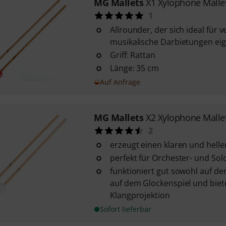
MG Mallets
X1 Xylophone Malle
1
Allrounder, der sich ideal für 
musikalische Darbietungen eign
Griff: Rattan
Länge: 35 cm
Auf Anfrage
MG Mallets
X2 Xylophone Malle
2
erzeugt einen klaren und helle
perfekt für Orchester- und So
funktioniert gut sowohl auf d
auf dem Glockenspiel und biete
Klangprojektion
Sofort lieferbar