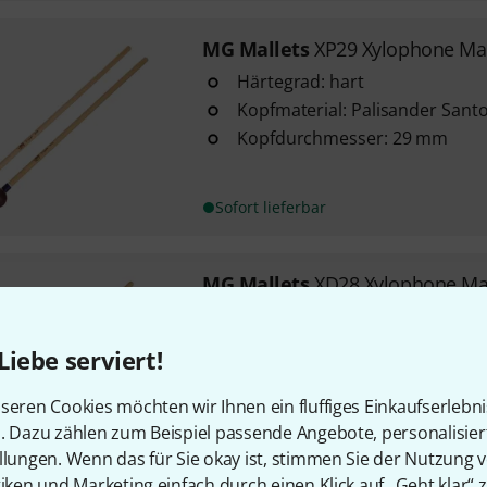
MG Mallets
XP29 Xylophone Mal
Härtegrad: hart
Kopfmaterial: Palisander Santo
Kopfdurchmesser: 29 mm
Sofort lieferbar
MG Mallets
XD28 Xylophone Mal
Härtegrad: hart
Kopfmaterial: Palisander
Liebe serviert!
Kopfdurchmesser: 28 mm Dro
seren Cookies möchten wir Ihnen ein fluffiges Einkaufserlebn
n. Dazu zählen zum Beispiel passende Angebote, personalisie
Sofort lieferbar
llungen. Wenn das für Sie okay ist, stimmen Sie der Nutzung 
tiken und Marketing einfach durch einen Klick auf „Geht klar“ z