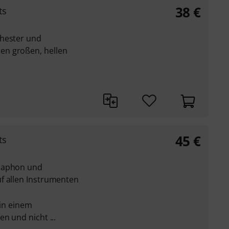
38
€
ts
chester und
en großen, hellen
45
€
ts
mbaphon und
f allen Instrumenten
 in einem
n und nicht ...