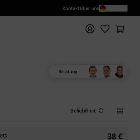
Kontakt
Über uns
DE / €
e mit Suchwort {searchTerm} starten
Beratung
Beliebtheit
38
€
ets