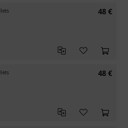
48
€
lets
48
€
lets