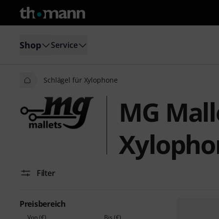
Shop
Service
Schlägel für Xylophone
MG Malle
Xylopho
Filter
Preisbereich
Von (€)
Bis (€)