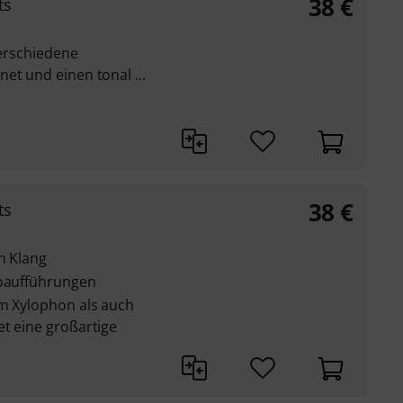
38
€
ts
verschiedene
et und einen tonal ...
38
€
ts
n Klang
loaufführungen
em Xylophon als auch
t eine großartige