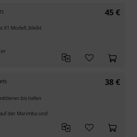
45
€
ts
s X1 Modell, bleibt
ter
38
€
ets
ittleren bis tiefen
t auf der Marimba und