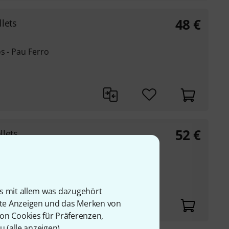
48
€
lets
s - Pau Ferro
52
€
lets
p
is mit allem was dazugehört
rte Anzeigen und das Merken von
von Cookies für Präferenzen,
u (
alle anzeigen
).