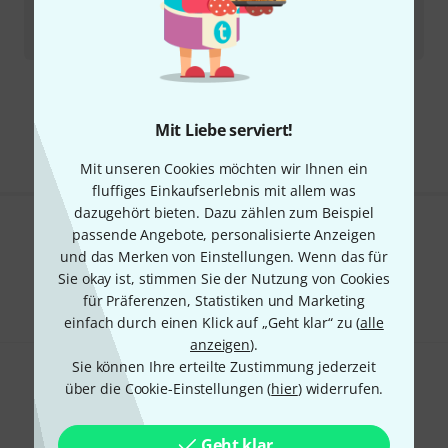
Sofort lieferbar
339
€
Kostenloser Versand ab 29 €
Alle Preise inkl. MwSt.
Mit Liebe serviert!
Mit unseren Cookies möchten wir Ihnen ein
fluffiges Einkaufserlebnis mit allem was
dazugehört bieten. Dazu zählen zum Beispiel
passende Angebote, personalisierte Anzeigen
Gefällt Ihnen, was Sie sehen?
und das Merken von Einstellungen. Wenn das für
Sie okay ist, stimmen Sie der Nutzung von Cookies
Teilen
Hilfe & Feedback
für Präferenzen, Statistiken und Marketing
einfach durch einen Klick auf „Geht klar“ zu (
alle
anzeigen
).
Sie können Ihre erteilte Zustimmung jederzeit
über die Cookie-Einstellungen (
hier
) widerrufen.
Geht klar