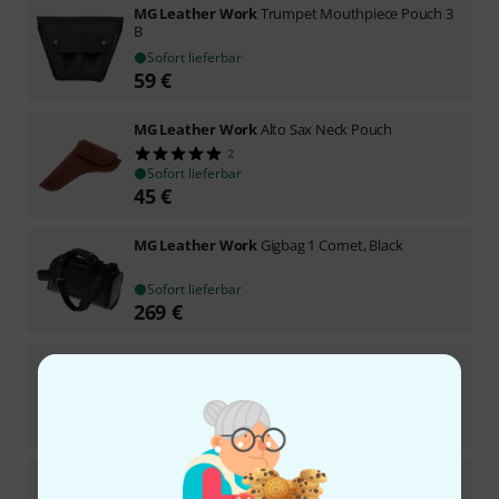
MG Leather Work
Trumpet Mouthpiece Pouch 3
B
Sofort lieferbar
59
€
MG Leather Work
Alto Sax Neck Pouch
2
Sofort lieferbar
45
€
MG Leather Work
Gigbag 1 Cornet, Black
Sofort lieferbar
269
€
MG Leather Work
Gigbag 1 Cornet, Brown
Sofort lieferbar
269
€
MG Leather Work
Gigbag Alto Crazy horse Mint