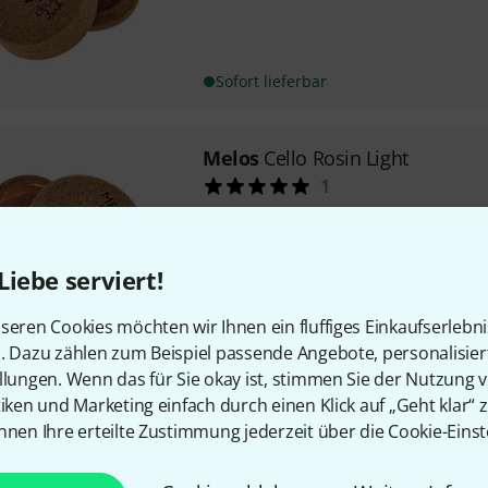
Sofort lieferbar
Melos
Cello Rosin Light
1
hell
Liebe serviert!
Sofort lieferbar
seren Cookies möchten wir Ihnen ein fluffiges Einkaufserlebn
n. Dazu zählen zum Beispiel passende Angebote, personalisie
llungen. Wenn das für Sie okay ist, stimmen Sie der Nutzung 
Kostenloser Versand ab 2
tiken und Marketing einfach durch einen Klick auf „Geht klar“ z
Alle Preise inkl. MwSt.
nnen Ihre erteilte Zustimmung jederzeit über die Cookie-Einst