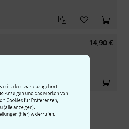
14,90
€
is mit allem was dazugehört
rte Anzeigen und das Merken von
von Cookies für Präferenzen,
9 €
u (
alle anzeigen
).
ellungen (
hier
) widerrufen.