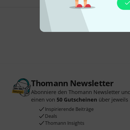
Thomann Newsletter
Abonniere den Thomann Newsletter und
einen von
50 Gutscheinen
über jeweils
Inspirierende Beiträge
Deals
Thomann Insights