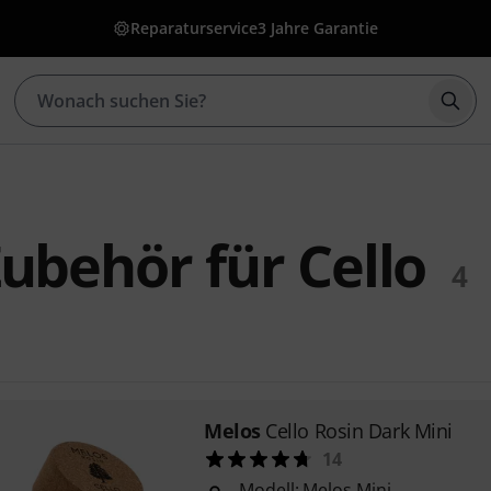
Reparaturservice
3 Jahre Garantie
Such
ubehör für Cello
4
Melos
Cello Rosin Dark Mini
14
Modell: Melos Mini