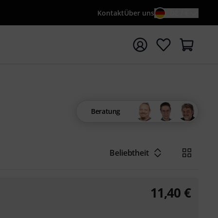
Kontakt
Über uns
DE / €
e mit Suchwort {searchTerm} starten
Beratung
Beliebtheit
11,40
€