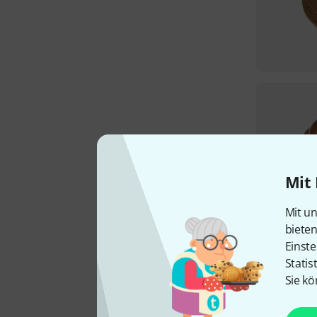
Mit 
Mit un
biete
Einste
Statis
Sie kö