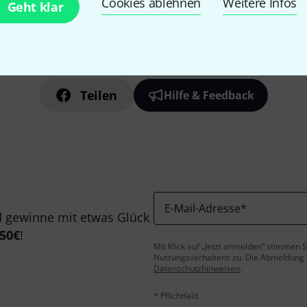
Cookies ablehnen
Weitere Infos
Geht klar
Gefällt Ihnen, was Sie sehen?
Teilen
Hilfe & Feedback
E-Mail-Adresse
*
 gewinne mit etwas Glück
50€
!
Mit Klick auf „Jetzt anmelden“ stimmen
Nutzungsverhaltens zu. Die Abmeldung is
Datenschutzhinweisen
.
* Pflichtfeld