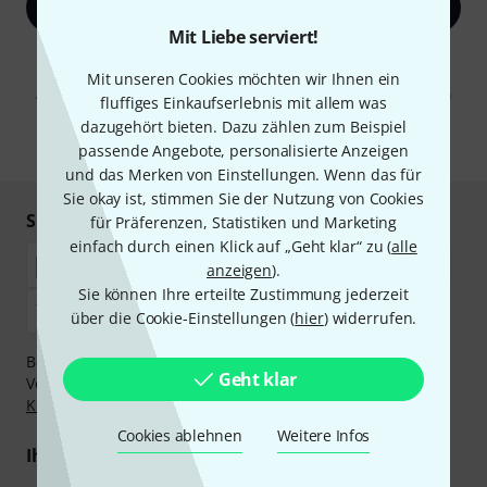
Jetzt anmelden
Mit Liebe serviert!
Mit Klick auf „Jetzt anmelden“ stimmen Sie dem Erhalt von E-Mail-
Werbung und einer Messung des E-Mail-Nutzungsverhaltens zu. Die
Mit unseren Cookies möchten wir Ihnen ein
Abmeldung ist jederzeit möglich. Weitere Informationen finden Sie in
fluffiges Einkaufserlebnis mit allem was
unseren
Datenschutzhinweisen
.
dazugehört bieten. Dazu zählen zum Beispiel
* Pflichtfeld
passende Angebote, personalisierte Anzeigen
und das Merken von Einstellungen. Wenn das für
Sie okay ist, stimmen Sie der Nutzung von Cookies
Sicher einkaufen & bezahlen
für Präferenzen, Statistiken und Marketing
einfach durch einen Klick auf „Geht klar“ zu (
alle
anzeigen
).
Sie können Ihre erteilte Zustimmung jederzeit
über die Cookie-Einstellungen (
hier
) widerrufen.
Bezahlen Sie vertraulich und sicher per Nachnahme,
Geht klar
Vorkasse, PayPal, Amazon Pay,
Klarna Sofort bezahlen
,
Klarna Ratenzahlung
oder Kreditkarte.
Cookies ablehnen
Weitere Infos
Ihre Vorteile