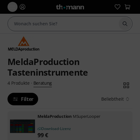
Suche 
MeldaProduction
Tasteninstrumente
Beratung
4
Produkte
·
Filter
Beliebtheit
MeldaProduction
MSuperLooper
Download-Lizenz
99
€