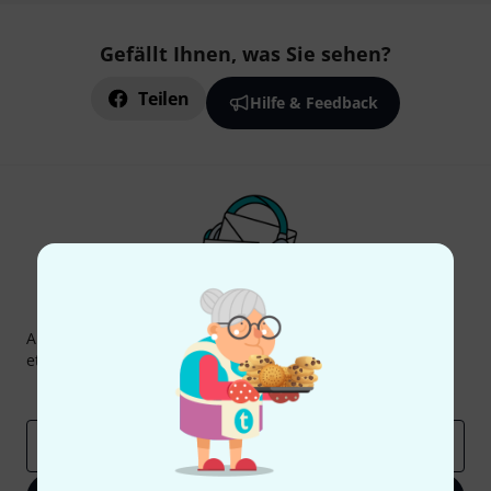
Gefällt Ihnen, was Sie sehen?
Teilen
Hilfe & Feedback
Thomann Newsletter
Abonniere den Thomann Newsletter und gewinne mit
etwas Glück einen von
50 Gutscheinen
über jeweils
50€
!
Inspirierende Beiträge
Deals
Thomann Insights
E-Mail-Adresse
*