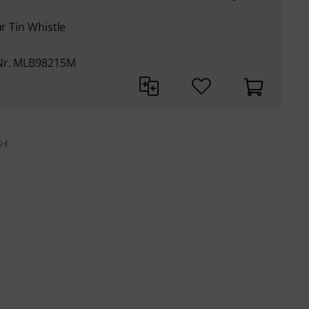
ür Tin Whistle
-Nr. MLB98215M
9 €