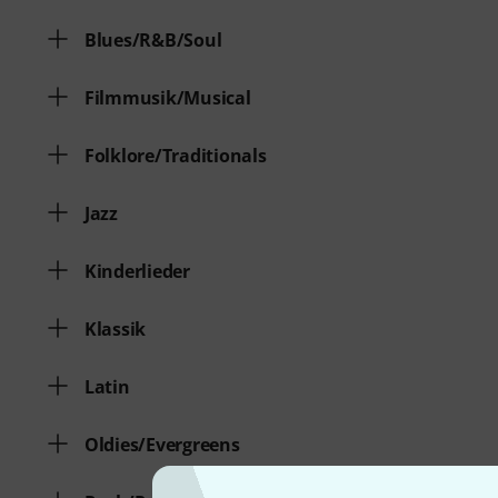
Blues/R&B/Soul
Filmmusik/Musical
Folklore/Traditionals
Jazz
Kinderlieder
Klassik
Latin
Oldies/Evergreens