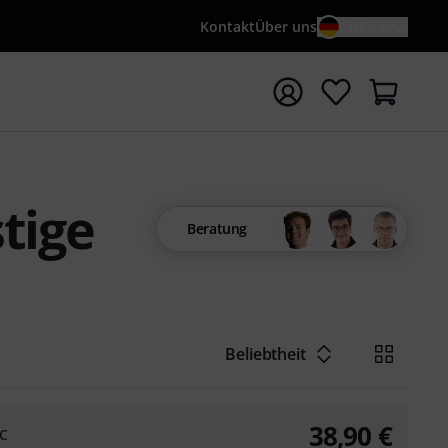
Kontakt
Über uns
DE / €
e mit Suchwort {searchTerm} starten
tige
Beratung
Beliebtheit
38,90
€
c