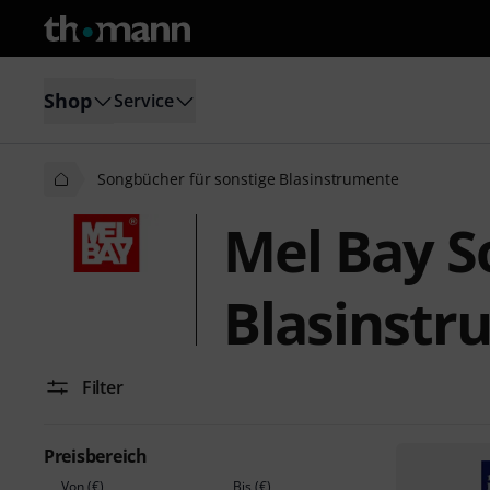
Shop
Service
Songbücher für sonstige Blasinstrumente
Mel Bay S
Blasinstr
Filter
Preisbereich
Von (€)
Bis (€)