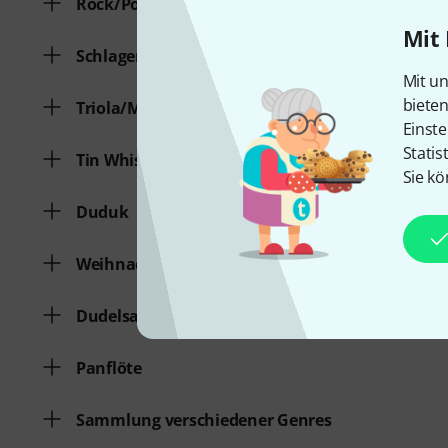
Rock/Pop
Mit 
Schlager/Volksmusik
Mit un
biete
Triola/Melodica
Einste
Statis
Tin Whistle
Sie kö
Duduk
Weihnachtslieder
Dudelsack
Panflöte
Sammlung verschiedener Genres