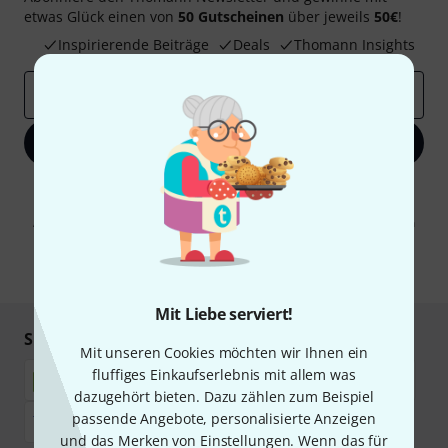
etwas Glück einen von
50 Gutscheinen
über jeweils
50€
!
Inspirierende Beiträge
Deals
Thomann Insights
E-Mail-Adresse
*
Jetzt anmelden
Mit Klick auf „Jetzt anmelden“ stimmen Sie dem Erhalt von E-Mail-
Werbung und einer Messung des E-Mail-Nutzungsverhaltens zu. Die
Abmeldung ist jederzeit möglich. Weitere Informationen finden Sie in
unseren
Datenschutzhinweisen
.
* Pflichtfeld
Mit Liebe serviert!
Sicher einkaufen & bezahlen
Mit unseren Cookies möchten wir Ihnen ein
fluffiges Einkaufserlebnis mit allem was
dazugehört bieten. Dazu zählen zum Beispiel
passende Angebote, personalisierte Anzeigen
und das Merken von Einstellungen. Wenn das für