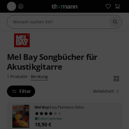
Suche 
Mel Bay Songbücher für
Akustikgitarre
Beratung
1
Produkte
·
Filter
Beliebtheit
Mel Bay
Easy Flamenco Solos
4
Sofort lieferbar
18,90
€