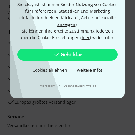
Sie okay ist, stimmen Sie der Nutzung von Cookies
Bezahlen Sie vertraulich und sicher per Nachnahme,
für Präferenzen, Statistiken und Marketing
Vorkasse, PayPal, Amazon Pay,
Klarna Sofort bezahlen
,
einfach durch einen Klick auf „Geht klar“ zu (
alle
Klarna Ratenzahlung
oder Kreditkarte.
anzeigen
).
Sie können Ihre erteilte Zustimmung jederzeit
Ihre Vorteile
über die Cookie-Einstellungen (
hier
) widerrufen.
3 Jahre Thomann Garantie
30 Tage Money-Back-Garantie
Geht klar
Reparaturservice
Cookies ablehnen
Weitere Infos
Beratung durch Fachexperten
·
Impressum
Datenschutzhinweise
Zufriedenheitsgarantie
Europas größtes Versandlager
Service
Versandkosten und Lieferzeiten