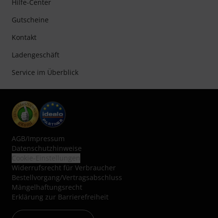
Hilfe-Center
Gutscheine
Kontakt
Ladengeschäft
Service im Überblick
AGB
/
Impressum
Datenschutzhinweise
Cookie-Einstellungen
Widerrufsrecht für Verbraucher
Bestellvorgang/Vertragsabschluss
Mängelhaftungsrecht
Erklärung zur Barrierefreiheit