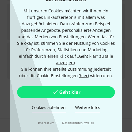
Meister Rubner
Double Bass No.69 4/4 5-Str.
Mit unseren Cookies möchten wir Ihnen ein
fluffiges Einkaufserlebnis mit allem was
Lieferbar in mehreren Monaten
dazugehört bieten. Dazu zählen zum Beispiel
14.400
€
passende Angebote, personalisierte Anzeigen
-20%
UVP:
17.943
€
und das Merken von Einstellungen. Wenn das für
Sie okay ist, stimmen Sie der Nutzung von Cookies
Meister Rubner
Double Bass No.67 4/4 5-Str.
für Präferenzen, Statistiken und Marketing
einfach durch einen Klick auf „Geht klar“ zu (
alle
In 10–13 Wochen lieferbar
anzeigen
).
13.500
€
Sie können Ihre erteilte Zustimmung jederzeit
-24%
UVP:
17.686
€
über die Cookie-Einstellungen (
hier
) widerrufen.
Kostenloser Versand ab 29 €
Geht klar
Alle Preise inkl. MwSt.
Cookies ablehnen
Weitere Infos
·
Impressum
Datenschutzhinweise