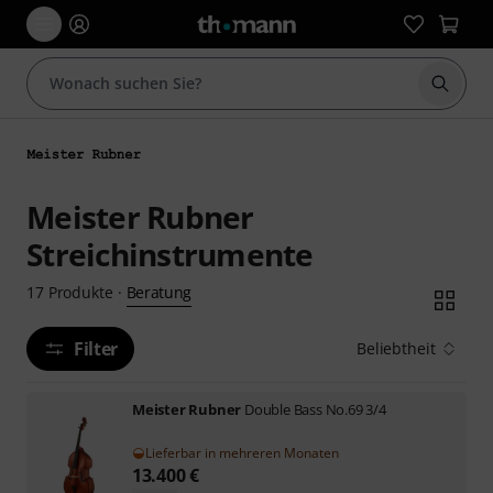
Suche 
Meister Rubner
Streichinstrumente
Beratung
17
Produkte
·
Filter
Beliebtheit
Meister Rubner
Double Bass No.69 3/4
Lieferbar in mehreren Monaten
13.400
€