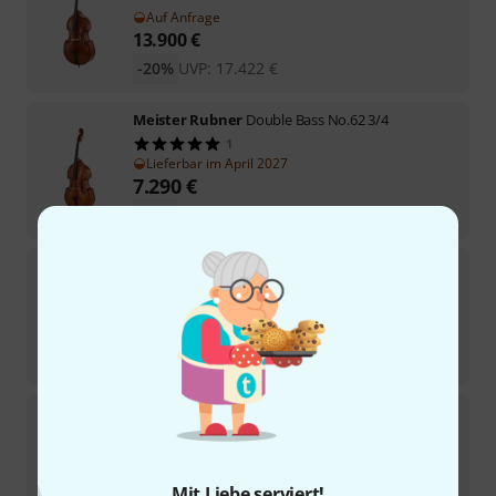
Auf Anfrage
13.900
€
-20%
UVP:
17.422
€
Meister Rubner
Double Bass No.62 3/4
1
Lieferbar im April 2027
7.290
€
-20%
UVP:
9.166
€
Meister Rubner
Double Bass No.66 3/4
In 10–13 Wochen lieferbar
8.190
€
-24%
UVP:
10.750
€
Meister Rubner
Double Bass No.68S 4/4 5-Str.
Lieferbar im März 2027
15.900
€
Mit Liebe serviert!