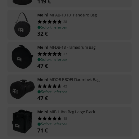
119
€
Meinl
MPAB-10 10" Pandeiro Bag
28
Sofort lieferbar
32
€
Meinl
MFDB-18 Framedrum Bag
27
Sofort lieferbar
47
€
Meinl
MDOB PROFI Doumbek Bag
42
Sofort lieferbar
47
€
Meinl
MIB-L Ibo Bag Large Black
18
Sofort lieferbar
71
€