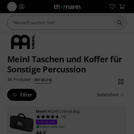
Suche 
Meinl Taschen und Koffer für
Sonstige Percussion
Beratung
38
Produkte
·
Filter
Beliebtheit
Meinl
MCHB Chimes Bag
145
TOP-SELLER
Sofort lieferbar
44
€