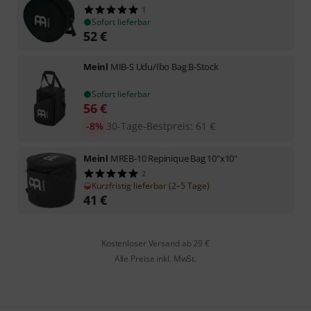
1
Sofort lieferbar
52
€
Meinl
MIB-S Udu/Ibo Bag B-Stock
Sofort lieferbar
56
€
-8%
30-Tage-Bestpreis
:
61
€
Meinl
MREB-10 Repinique Bag 10"x10"
2
Kurzfristig lieferbar (2–5 Tage)
41
€
Kostenloser Versand ab 29 €
Alle Preise inkl. MwSt.