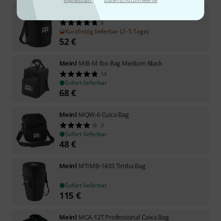
Impressum
Datenschutzhinweise
Meinl
MREBB-12 Rebolo Bag 12"x18"
8
Kurzfristig lieferbar (2–5 Tage)
52
€
Meinl
MIB-M Ibo Bag Medium Black
14
Sofort lieferbar
68
€
Meinl
MQW-6 Cuica Bag
3
Sofort lieferbar
48
€
Meinl
MTIMB-1435 Timba Bag
Sofort lieferbar
115
€
Meinl
MCA-12T Professional Caixa Bag