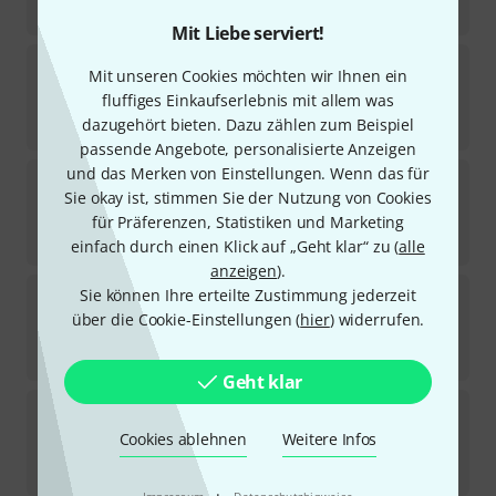
45
€
Mit Liebe serviert!
Meinl
MIB-S Udu/Ibo Bag
Mit unseren Cookies möchten wir Ihnen ein
6
fluffiges Einkaufserlebnis mit allem was
Sofort lieferbar
dazugehört bieten. Dazu zählen zum Beispiel
66
€
passende Angebote, personalisierte Anzeigen
und das Merken von Einstellungen. Wenn das für
Meinl
MFDB-12BE Bendir Bag
Sie okay ist, stimmen Sie der Nutzung von Cookies
3
Sofort lieferbar
für Präferenzen, Statistiken und Marketing
40
€
einfach durch einen Klick auf „Geht klar“ zu (
alle
anzeigen
).
Meinl
MCA-12 Professional Caixa Bag
Sie können Ihre erteilte Zustimmung jederzeit
5
über die Cookie-Einstellungen (
hier
) widerrufen.
Sofort lieferbar
45
€
Geht klar
Meinl
MCA-14 Professional Caixa Bag
9
Cookies ablehnen
Weitere Infos
Kurzfristig lieferbar (2–5 Tage)
48
€
·