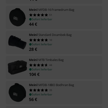
Meinl
MFDB-16 Framedrum Bag
51
Sofort lieferbar
44
€
Meinl
Standard Doumbek Bag
10
Sofort lieferbar
28
€
Meinl
MTB Timbales Bag
44
Sofort lieferbar
104
€
Meinl
MFDB-18BO Bodhran Bag
35
Sofort lieferbar
56
€