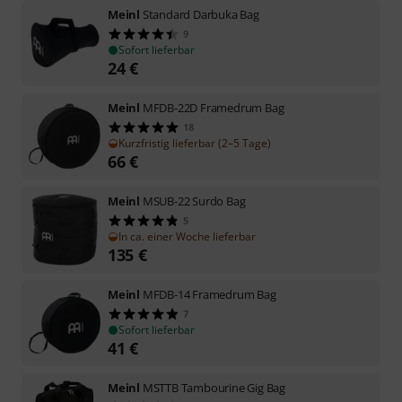
Meinl
Standard Darbuka Bag
9
Sofort lieferbar
24
€
Meinl
MFDB-22D Framedrum Bag
18
Kurzfristig lieferbar (2–5 Tage)
66
€
Meinl
MSUB-22 Surdo Bag
5
In ca. einer Woche lieferbar
135
€
Meinl
MFDB-14 Framedrum Bag
7
Sofort lieferbar
41
€
Meinl
MSTTB Tambourine Gig Bag