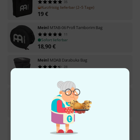
35
Kurzfristig lieferbar (2–5 Tage)
19
€
Meinl
MTAB-06 Profi Tamborim Bag
11
Sofort lieferbar
18,90
€
Meinl
MDAB Darabuka Bag
28
Sofort lieferbar
47
€
Meinl
MREB-12 Repinique Bag 12"x12"
12
Sofort lieferbar
48
€
Meinl
MFDB-14BE Bendir Bag
15
Sofort lieferbar