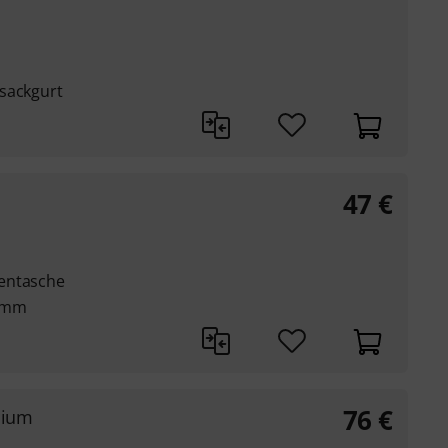
sackgurt
47
€
entasche
0 mm
76
€
dium