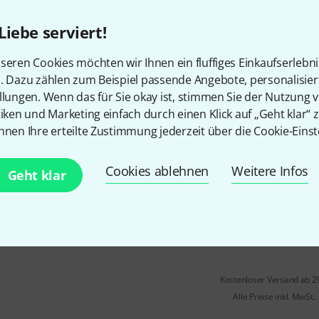
Größe: Large
passend für Djemben bis 13 1/
Liebe serviert!
mit Fellschutzplatte im Deckel
seren Cookies möchten wir Ihnen ein fluffiges Einkaufserlebn
Sofort lieferbar
n. Dazu zählen zum Beispiel passende Angebote, personalisie
llungen. Wenn das für Sie okay ist, stimmen Sie der Nutzung 
tiken und Marketing einfach durch einen Klick auf „Geht klar“ z
Meinl
MDJB-S Djembe Bag Smal
nnen Ihre erteilte Zustimmung jederzeit über die Cookie-Einst
15
Profi Djemben Bag
Cookies ablehnen
Weitere Infos
Geht klar
Größe Small
bis 10" Djemben
In 9–12 Wochen lieferbar
Kostenloser Versand ab 2
Alle Preise inkl. MwSt.