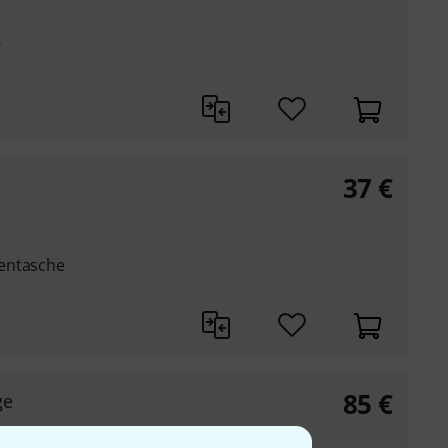
"
37
€
entasche
85
€
ge