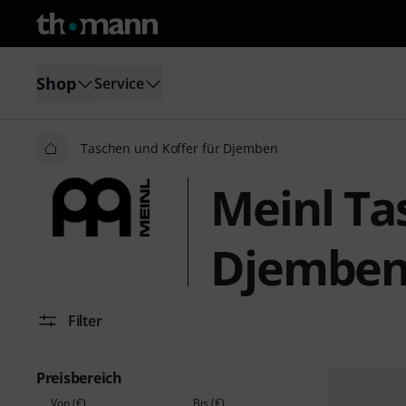
Shop
Service
Taschen und Koffer für Djemben
Meinl Ta
Djembe
Filter
Preisbereich
Von (€)
Bis (€)