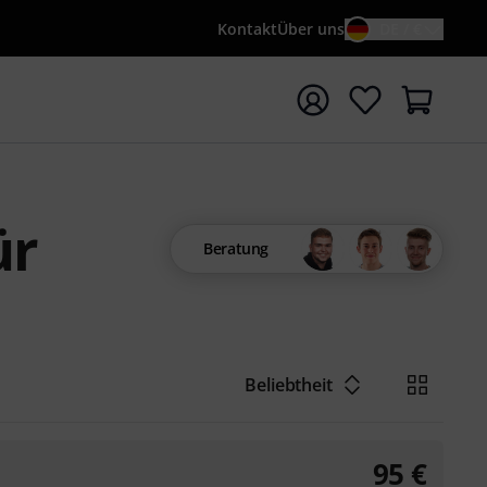
Kontakt
Über uns
DE / €
e mit Suchwort {searchTerm} starten
ür
Beratung
Beliebtheit
95
€