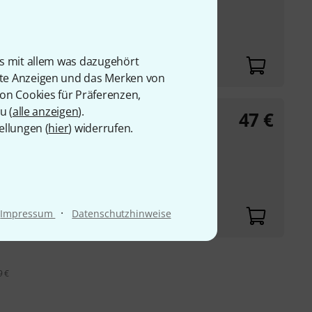
2"
is mit allem was dazugehört
rte Anzeigen und das Merken von
von Cookies für Präferenzen,
u (
alle anzeigen
).
47
€
l
ellungen (
hier
) widerrufen.
·
Impressum
Datenschutzhinweise
9 €