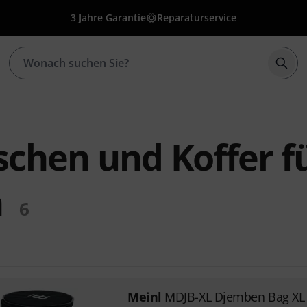
3 Jahre Garantie
Reparaturservice
Such
schen und Koffer f
n
6
Meinl
MDJB-XL Djemben Bag XL