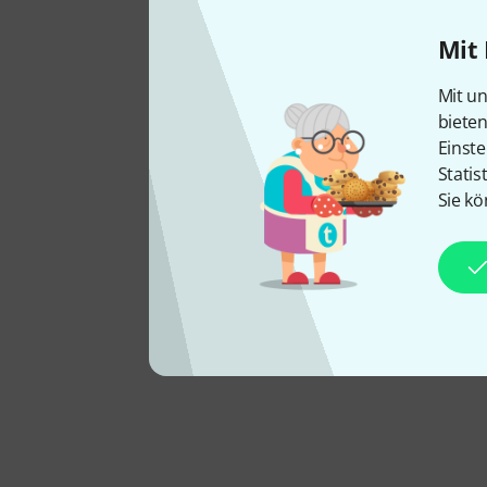
Mit 
Mit un
biete
Einste
Statis
Sie kö