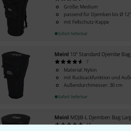
Größe: Medium
passend für Djemben bis Ø 12
mit Fellschutz-Kappe
Sofort lieferbar
Meinl
10" Standard Djembe Bag
7
Material: Nylon
mit Rucksackfunktion und Auß
Außendurchmesser: 30 cm
Sofort lieferbar
Meinl
MDJB-L Djemben Bag Lar
18