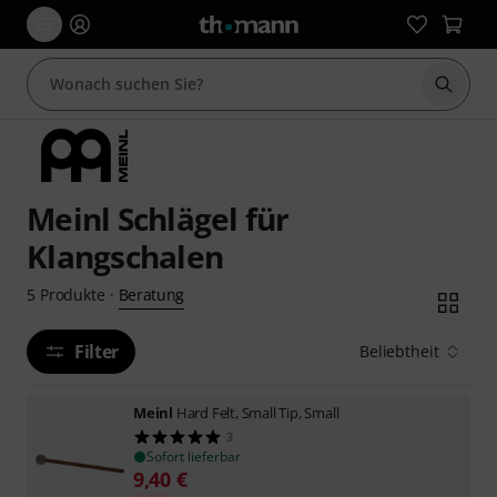
Suche 
Meinl Schlägel für
Klangschalen
Beratung
5
Produkte
·
Filter
Beliebtheit
Meinl
Hard Felt, Small Tip, Small
3
Sofort lieferbar
9,40
€