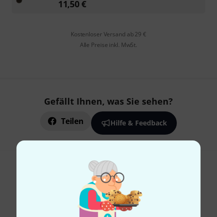
11,50
€
Kostenloser Versand ab 29 €
Alle Preise inkl. MwSt.
Gefällt Ihnen, was Sie sehen?
Teilen
Hilfe & Feedback
Thomann Newsletter