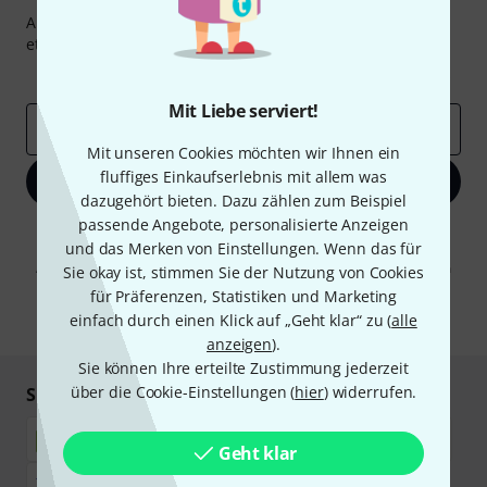
Abonniere den Thomann Newsletter und gewinne mit
etwas Glück einen von
50 Gutscheinen
über jeweils
50€
!
Inspirierende Beiträge
Deals
Thomann Insights
Mit Liebe serviert!
E-Mail-Adresse
*
Mit unseren Cookies möchten wir Ihnen ein
fluffiges Einkaufserlebnis mit allem was
Jetzt anmelden
dazugehört bieten. Dazu zählen zum Beispiel
passende Angebote, personalisierte Anzeigen
Mit Klick auf „Jetzt anmelden“ stimmen Sie dem Erhalt von E-Mail-
und das Merken von Einstellungen. Wenn das für
Werbung und einer Messung des E-Mail-Nutzungsverhaltens zu. Die
Abmeldung ist jederzeit möglich. Weitere Informationen finden Sie in
Sie okay ist, stimmen Sie der Nutzung von Cookies
unseren
Datenschutzhinweisen
.
für Präferenzen, Statistiken und Marketing
einfach durch einen Klick auf „Geht klar“ zu (
alle
* Pflichtfeld
anzeigen
).
Sie können Ihre erteilte Zustimmung jederzeit
über die Cookie-Einstellungen (
hier
) widerrufen.
Sicher einkaufen & bezahlen
Geht klar