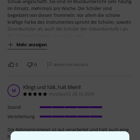
Schule angeschafft. Sie sind im Musikunterricht sehr häufig
im Einsatz, mehrmals pro Woche. Die Schüler sind
begeistert von diesen Trommeln. Vor allem die schöne
kräftige Farbe des Instrumentes spricht die Schüler, sowohl
Grundschüler als auch die Schüler der Sekundarstufe I an.
Die Trommeln liegen aber auch sehr
Mehr anzeigen
0
0
BEWERTUNG MELDEN
Klingt und hält, halt Meinl!
M
musikus72 28.10.2009
Sound
Verarbeitung
Die Rahmentrommel ist gut verarbeitet und hält auch eine
häufige Beanspruchung aus. Geistig Behinderte und