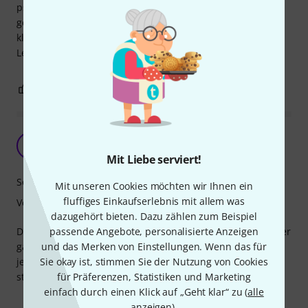
psychisch kranke Menschen greifen in meiner Therapie
gerne zu diesem einfach zu handhabenden und schön
klingendem Instrument. Für mich ein gutes Preis-
Leistungsverhältnis!
0
0
BEWERTUNG MELDEN
Passt
S
Swish41 02.02.2024
Mit Liebe serviert!
Sound
Mit unseren Cookies möchten wir Ihnen ein
fluffiges Einkaufserlebnis mit allem was
Verarbeitung
dazugehört bieten. Dazu zählen zum Beispiel
Die Framedrum hält auch die Beanspruchung zweier Kinder
passende Angebote, personalisierte Anzeigen
ganz gut aus, der Klang ist total okay und ausreichend,
und das Merken von Einstellungen. Wenn das für
jedoch löst sich die Gummilippe bei unserer Trommel
Sie okay ist, stimmen Sie der Nutzung von Cookies
ständig ab.
für Präferenzen, Statistiken und Marketing
einfach durch einen Klick auf „Geht klar“ zu (
alle
anzeigen
).