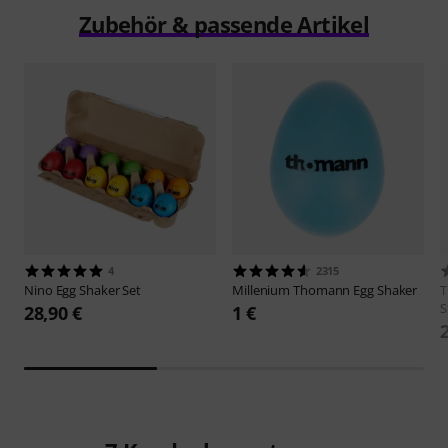
Zubehör & passende Artikel
4
2315
Nino
Egg Shaker Set
Millenium
Thomann Egg Shaker
S
28,90 €
1 €