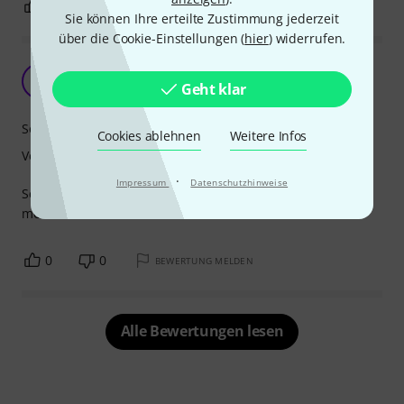
0
0
BEWERTUNG MELDEN
Sie können Ihre erteilte Zustimmung jederzeit
über die Cookie-Einstellungen (
hier
) widerrufen.
Schöne und robuste Framedrum
D
Geht klar
DaPaddy 31.05.2026
Sound
Cookies ablehnen
Weitere Infos
Verarbeitung
·
Impressum
Datenschutzhinweise
Schöne und robuste Framedrum. Wir haben bereits
mehrere Farben und Größen.
0
0
BEWERTUNG MELDEN
Alle Bewertungen lesen