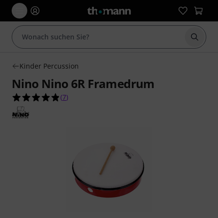
Suche 
Kinder Percussion
Nino Nino 6R Framedrum
4.9 von 5 Sternen aus 7 Kundenbewertungen
(
7
)