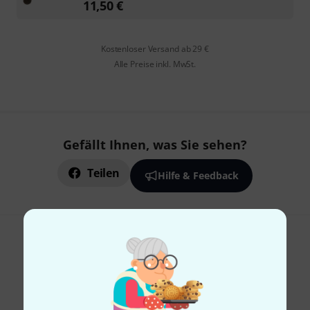
11,50
€
Kostenloser Versand ab 29 €
Alle Preise inkl. MwSt.
Gefällt Ihnen, was Sie sehen?
Teilen
Hilfe & Feedback
Thomann Newsletter