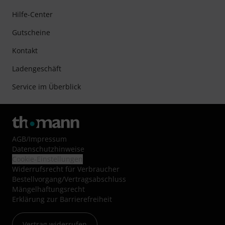
Hilfe-Center
Gutscheine
Kontakt
Ladengeschäft
Service im Überblick
AGB
/
Impressum
Datenschutzhinweise
Cookie-Einstellungen
Widerrufsrecht für Verbraucher
Bestellvorgang/Vertragsabschluss
Mängelhaftungsrecht
Erklärung zur Barrierefreiheit
Vertrag widerrufen