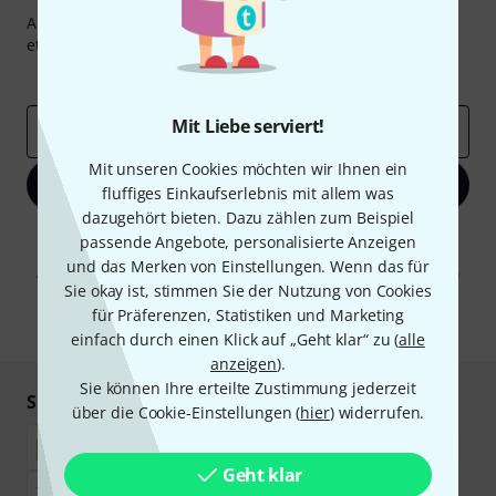
Abonniere den Thomann Newsletter und gewinne mit
etwas Glück einen von
50 Gutscheinen
über jeweils
50€
!
Inspirierende Beiträge
Deals
Thomann Insights
Mit Liebe serviert!
E-Mail-Adresse
*
Mit unseren Cookies möchten wir Ihnen ein
Jetzt anmelden
fluffiges Einkaufserlebnis mit allem was
dazugehört bieten. Dazu zählen zum Beispiel
Mit Klick auf „Jetzt anmelden“ stimmen Sie dem Erhalt von E-Mail-
passende Angebote, personalisierte Anzeigen
Werbung und einer Messung des E-Mail-Nutzungsverhaltens zu. Die
und das Merken von Einstellungen. Wenn das für
Abmeldung ist jederzeit möglich. Weitere Informationen finden Sie in
Sie okay ist, stimmen Sie der Nutzung von Cookies
unseren
Datenschutzhinweisen
.
für Präferenzen, Statistiken und Marketing
* Pflichtfeld
einfach durch einen Klick auf „Geht klar“ zu (
alle
anzeigen
).
Sie können Ihre erteilte Zustimmung jederzeit
Sicher einkaufen & bezahlen
über die Cookie-Einstellungen (
hier
) widerrufen.
Geht klar