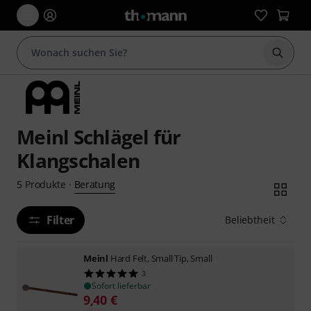
Suche 
Meinl Schlägel für
Klangschalen
Beratung
5
Produkte
·
Filter
Beliebtheit
Meinl
Hard Felt, Small Tip, Small
3
Sofort lieferbar
9,40
€