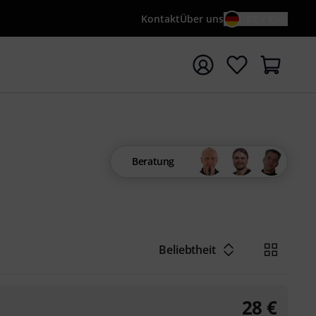
Kontakt
Über uns
DE / €
e mit Suchwort {searchTerm} starten
Beratung
Beliebtheit
28
€