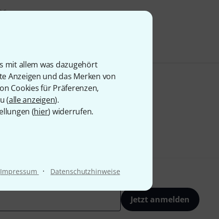
9 €
is mit allem was dazugehört
rte Anzeigen und das Merken von
von Cookies für Präferenzen,
u (
alle anzeigen
).
ellungen (
hier
) widerrufen.
·
Impressum
Datenschutzhinweise
Jetzt anmelden