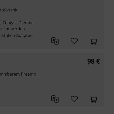
rofon mit
, Congas, Djembes
racht werden
 Klinken-Adapter
98
€
klemmbarem Preamp