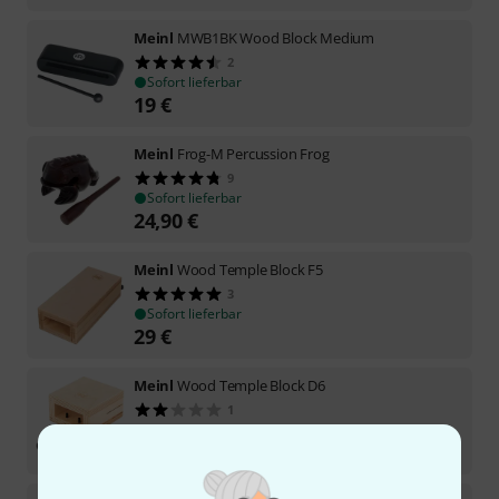
Meinl
MWB1BK Wood Block Medium
2
Sofort lieferbar
19
€
Meinl
Frog-M Percussion Frog
9
Sofort lieferbar
24,90
€
Meinl
Wood Temple Block F5
3
Sofort lieferbar
29
€
Meinl
Wood Temple Block D6
1
Sofort lieferbar
22
€