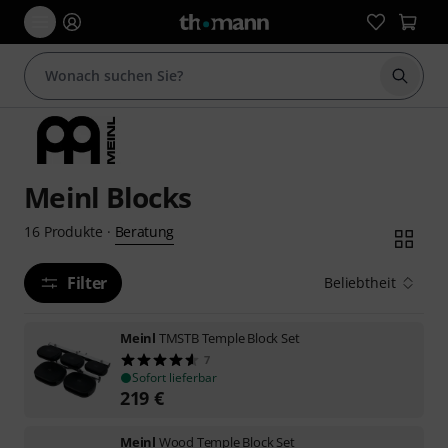
Suche 
Meinl Blocks
Beratung
16
Produkte
·
Filter
Beliebtheit
Meinl
TMSTB Temple Block Set
7
Sofort lieferbar
219
€
Meinl
Wood Temple Block Set