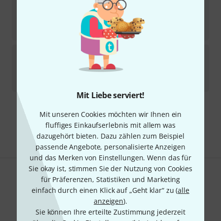
Meinl
TMSTB Temple Block Set B-Stock
Sofort lieferbar
185
€
Meinl
MPE3BK Percussion Bloc B-Stock
Sofort lieferbar
38,40
€
Mit Liebe serviert!
Kostenloser Versand ab 29 €
Mit unseren Cookies möchten wir Ihnen ein
Alle Preise inkl. MwSt.
fluffiges Einkaufserlebnis mit allem was
dazugehört bieten. Dazu zählen zum Beispiel
passende Angebote, personalisierte Anzeigen
und das Merken von Einstellungen. Wenn das für
Sie okay ist, stimmen Sie der Nutzung von Cookies
für Präferenzen, Statistiken und Marketing
Gefällt Ihnen, was Sie sehen?
einfach durch einen Klick auf „Geht klar“ zu (
alle
Teilen
anzeigen
).
Hilfe & Feedback
Sie können Ihre erteilte Zustimmung jederzeit