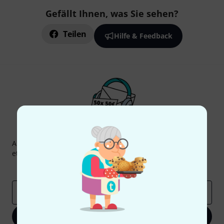
Gefällt Ihnen, was Sie sehen?
Teilen
Hilfe & Feedback
Thomann Newsletter
Abonniere den Thomann Newsletter und gewinne mit
etwas Glück einen von
50 Gutscheinen
über jeweils
50€
!
Inspirierende Beiträge
Deals
Thomann Insights
E-Mail-Adresse
*
Jetzt anmelden