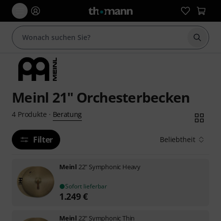
Suche 
Meinl 21" Orchesterbecken
Beratung
4
Produkte
·
Filter
Beliebtheit
Meinl
22" Symphonic Heavy
Sofort lieferbar
1.249
€
Meinl
22" Symphonic Thin