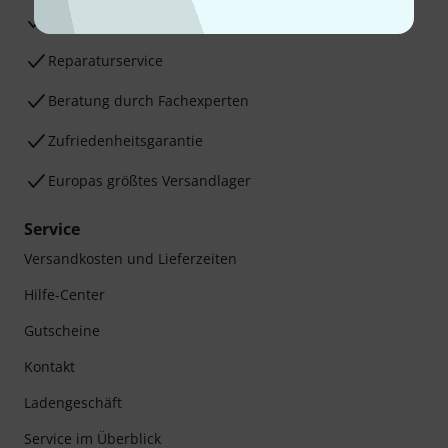
30 Tage Money-Back-Garantie
Reparaturservice
Beratung durch Fachexperten
Zufriedenheitsgarantie
Europas größtes Versandlager
Service
Versandkosten und Lieferzeiten
Hilfe-Center
Gutscheine
Kontakt
Ladengeschäft
Service im Überblick