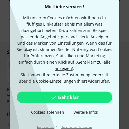
Mit Liebe serviert!
Mit Klick auf „Jetzt anmelden“ stimmen Sie dem Erhalt von E-Mail-
Werbung und einer Messung des E-Mail-Nutzungsverhaltens zu. Die
Mit unseren Cookies möchten wir Ihnen ein
Abmeldung ist jederzeit möglich. Weitere Informationen finden Sie in
unseren
Datenschutzhinweisen
.
fluffiges Einkaufserlebnis mit allem was
dazugehört bieten. Dazu zählen zum Beispiel
* Pflichtfeld
passende Angebote, personalisierte Anzeigen
und das Merken von Einstellungen. Wenn das für
Sie okay ist, stimmen Sie der Nutzung von Cookies
Sicher einkaufen & bezahlen
für Präferenzen, Statistiken und Marketing
einfach durch einen Klick auf „Geht klar“ zu (
alle
anzeigen
).
Sie können Ihre erteilte Zustimmung jederzeit
über die Cookie-Einstellungen (
hier
) widerrufen.
Bezahlen Sie vertraulich und sicher per Nachnahme,
Vorkasse, PayPal, Amazon Pay,
Klarna Sofort bezahlen
,
Geht klar
Klarna Ratenzahlung
oder Kreditkarte.
Cookies ablehnen
Weitere Infos
Ihre Vorteile
3 Jahre Thomann Garantie
·
Impressum
Datenschutzhinweise