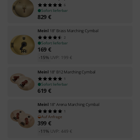
6
Sofort lieferbar
829
€
Meinl
18" Brass Marching Cymbal
2
Sofort lieferbar
169
€
-15%
UVP:
199
€
Meinl
18" B12 Marching Cymbal
1
Sofort lieferbar
619
€
Meinl
18" Arena Marching Cymbal
1
Auf Anfrage
399
€
-11%
UVP:
449
€