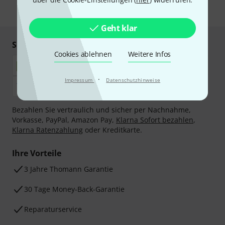
* Pflichtfeld
Geht klar
Sicher einkaufen & bezahlen
Cookies ablehnen
Weitere Infos
·
Impressum
Datenschutzhinweise
Bezahlen Sie vertraulich und sicher per Nachnahme,
Vorkasse, PayPal, Amazon Pay,
Klarna Sofort bezahlen
,
Klarna Ratenzahlung
oder Kreditkarte.
Ihre Vorteile
3 Jahre Thomann Garantie
30 Tage Money-Back-Garantie
Reparaturservice