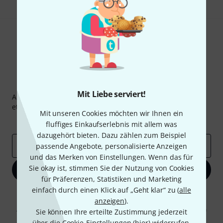
Thomann Newsletter
Mit Liebe serviert!
Abonniere den Thomann Newsletter und gewinne mit
etwas Glück einen von
50 Gutscheinen
über jeweils
50€
!
Mit unseren Cookies möchten wir Ihnen ein
Inspirierende Beiträge
Deals
Thomann Insights
fluffiges Einkaufserlebnis mit allem was
dazugehört bieten. Dazu zählen zum Beispiel
E-Mail-Adresse
*
passende Angebote, personalisierte Anzeigen
und das Merken von Einstellungen. Wenn das für
Sie okay ist, stimmen Sie der Nutzung von Cookies
Jetzt anmelden
für Präferenzen, Statistiken und Marketing
einfach durch einen Klick auf „Geht klar“ zu (
alle
Mit Klick auf „Jetzt anmelden“ stimmen Sie dem Erhalt von E-Mail-
anzeigen
).
Werbung und einer Messung des E-Mail-Nutzungsverhaltens zu. Die
Abmeldung ist jederzeit möglich. Weitere Informationen finden Sie in
Sie können Ihre erteilte Zustimmung jederzeit
unseren
Datenschutzhinweisen
.
über die Cookie-Einstellungen (
hier
) widerrufen.