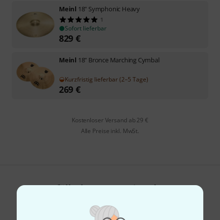
Meinl
18" Symphonic Heavy
1
Sofort lieferbar
829
€
Meinl
18" Bronce Marching Cymbal
Kurzfristig lieferbar (2–5 Tage)
269
€
Kostenloser Versand ab 29 €
Alle Preise inkl. MwSt.
Gefällt Ihnen, was Sie sehen?
Teilen
Hilfe & Feedback