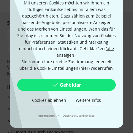
Mit unseren Cookies möchten wir Ihnen ein
* Pflichtfeld
fluffiges Einkaufserlebnis mit allem was
dazugehört bieten. Dazu zählen zum Beispiel
Sicher einkaufen & bezahlen
passende Angebote, personalisierte Anzeigen
und das Merken von Einstellungen. Wenn das für
Sie okay ist, stimmen Sie der Nutzung von Cookies
für Präferenzen, Statistiken und Marketing
einfach durch einen Klick auf „Geht klar“ zu (
alle
anzeigen
).
Bezahlen Sie vertraulich und sicher per Nachnahme,
Sie können Ihre erteilte Zustimmung jederzeit
Vorkasse, PayPal, Amazon Pay,
Klarna Sofort bezahlen
,
über die Cookie-Einstellungen (
hier
) widerrufen.
Klarna Ratenzahlung
oder Kreditkarte.
Geht klar
Ihre Vorteile
3 Jahre Thomann Garantie
Cookies ablehnen
Weitere Infos
30 Tage Money-Back-Garantie
·
Impressum
Datenschutzhinweise
Reparaturservice
Beratung durch Fachexperten