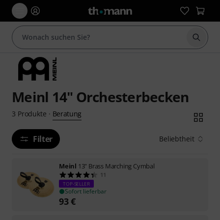
Suche 
Meinl 14" Orchesterbecken
Beratung
3
Produkte
·
Filter
Beliebtheit
Meinl
13" Brass Marching Cymbal
11
TOP-SELLER
Sofort lieferbar
93
€