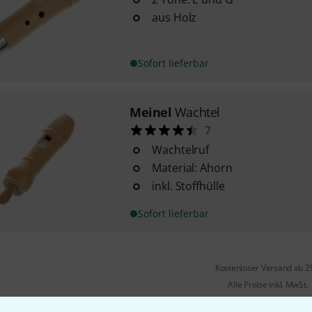
aus Holz
Sofort lieferbar
Meinel
Wachtel
7
Wachtelruf
Material: Ahorn
inkl. Stoffhülle
Sofort lieferbar
Kostenloser Versand ab 2
Alle Preise inkl. MwSt.