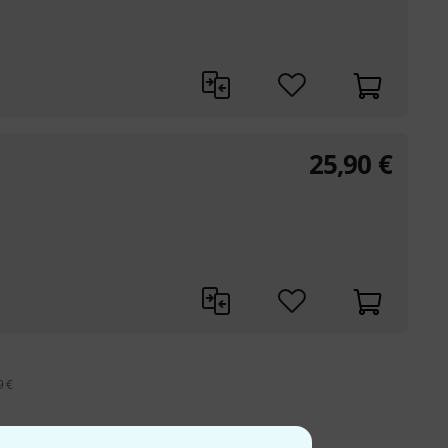
25,90
€
9 €