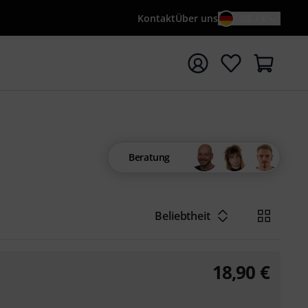
Kontakt
Über uns
DE / €
e mit Suchwort {searchTerm} starten
Beratung
Beliebtheit
18,90
€