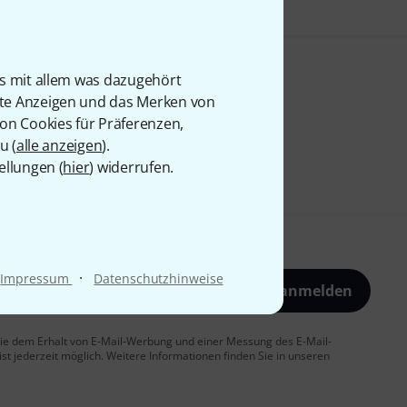
is mit allem was dazugehört
rte Anzeigen und das Merken von
von Cookies für Präferenzen,
u (
alle anzeigen
).
ellungen (
hier
) widerrufen.
·
Impressum
Datenschutzhinweise
Jetzt anmelden
 Sie dem Erhalt von E-Mail-Werbung und einer Messung des E-Mail-
t jederzeit möglich. Weitere Informationen finden Sie in unseren