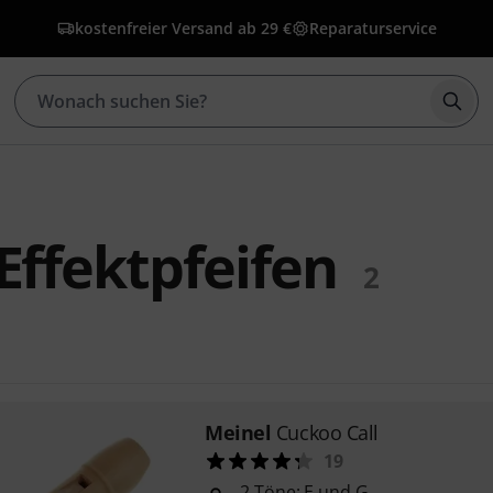
kostenfreier Versand ab 29 €
Reparaturservice
Such
Effektpfeifen
2
Meinel
Cuckoo Call
19
2 Töne: E und G