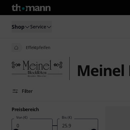
Shop
Service
Effektpfeifen
Meinel 
Filter
Preisbereich
Von (€)
Bis (€)