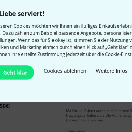
Liebe serviert!
Gefällt Ihnen, was Sie sehen?
seren Cookies möchten wir Ihnen ein fluffiges Einkaufserlebn
n. Dazu zählen zum Beispiel passende Angebote, personalisie
llungen. Wenn das für Sie okay ist, stimmen Sie der Nutzung 
Teilen
Hilfe & Feedback
tiken und Marketing einfach durch einen Klick auf „Geht klar“ z
nnen Ihre erteilte Zustimmung jederzeit über die Cookie-Einst
Cookies ablehnen
Weitere Infos
Geht klar
E-Mail-Adresse
*
 gewinne mit etwas Glück
50€
!
Mit Klick auf „Jetzt anmelden“ stimmen
Nutzungsverhaltens zu. Die Abmeldung is
Datenschutzhinweisen
.
* Pflichtfeld