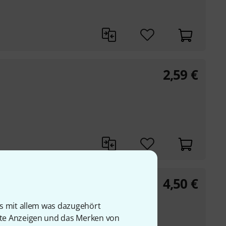
2,59
€
4,50
€
is mit allem was dazugehört
rte Anzeigen und das Merken von