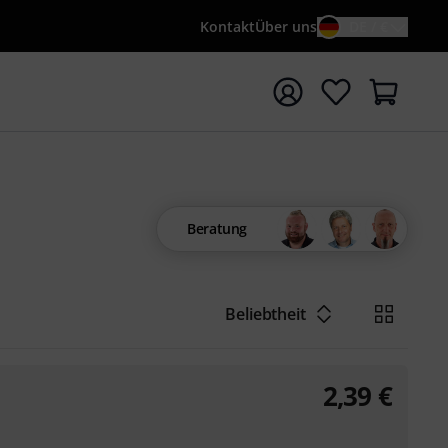
Kontakt
Über uns
DE / €
e mit Suchwort {searchTerm} starten
Beratung
Beliebtheit
2,39
€