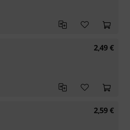
2,49
€
2,59
€