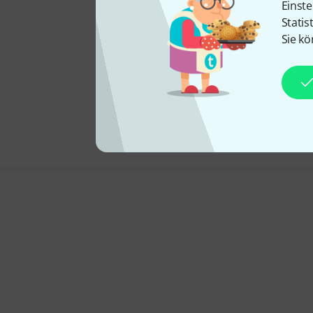
Einste
Statis
Sie kö