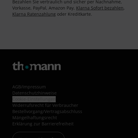
Bezahlen Sie vertraulich und sicher per Nachnahme,
Vorkasse, PayPal, Amazon Pay,
Klarna Sofort bezahlen
,
Klarna Ratenzahlung
oder Kreditkarte.
AGB
/
Impressum
Datenschutzhinweise
Cookie-Einstellungen
Widerrufsrecht für Verbraucher
Bestellvorgang/Vertragsabschluss
Mängelhaftungsrecht
Erklärung zur Barrierefreiheit