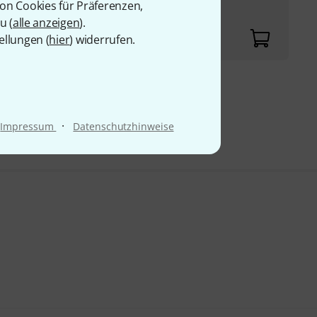
von Cookies für Präferenzen,
u (
alle anzeigen
).
ellungen (
hier
) widerrufen.
9 €
·
Impressum
Datenschutzhinweise