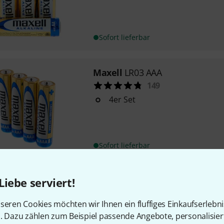
Sofort lieferbar
Maxell
LR03 AAA
149
4er Set
Sofort lieferbar
Maxell
LR20 D Mono
Liebe serviert!
11
seren Cookies möchten wir Ihnen ein fluffiges Einkaufserlebn
D Type
n. Dazu zählen zum Beispiel passende Angebote, personalisie
Verpackungseinheit: 2er Set