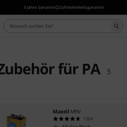
3 Jahre Garantie
Zufriedenheitsgarantie
Such
Zubehör für PA
5
Maxell
M9V
1304
Alkaline Block