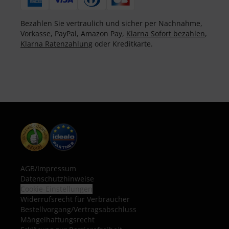
Bezahlen Sie vertraulich und sicher per Nachnahme,
Vorkasse, PayPal, Amazon Pay,
Klarna Sofort bezahlen
,
Klarna Ratenzahlung
oder Kreditkarte.
AGB
/
Impressum
Datenschutzhinweise
Cookie-Einstellungen
Widerrufsrecht für Verbraucher
Bestellvorgang/Vertragsabschluss
Mängelhaftungsrecht