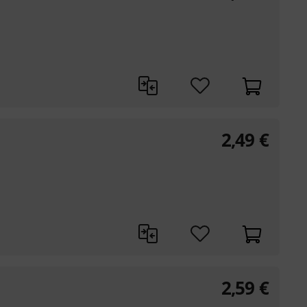
2,49
€
2,59
€