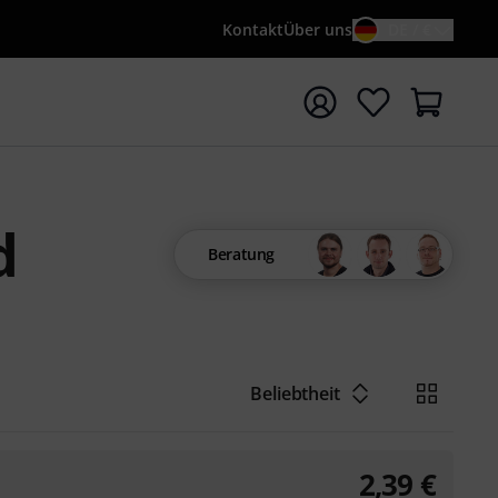
Kontakt
Über uns
DE / €
e mit Suchwort {searchTerm} starten
d
Beratung
Beliebtheit
2,39
€