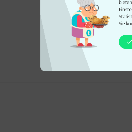
biete
Einste
Statis
Sie kö