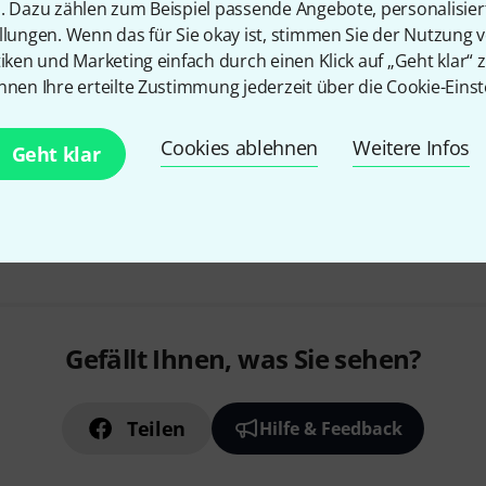
D Type
n. Dazu zählen zum Beispiel passende Angebote, personalisie
llungen. Wenn das für Sie okay ist, stimmen Sie der Nutzung 
Verpackungseinheit: 2er Set
tiken und Marketing einfach durch einen Klick auf „Geht klar“ z
nnen Ihre erteilte Zustimmung jederzeit über die Cookie-Einst
Sofort lieferbar
Cookies ablehnen
Weitere Infos
Geht klar
Kostenloser Versand ab 2
Alle Preise inkl. MwSt.
Gefällt Ihnen, was Sie sehen?
Teilen
Hilfe & Feedback