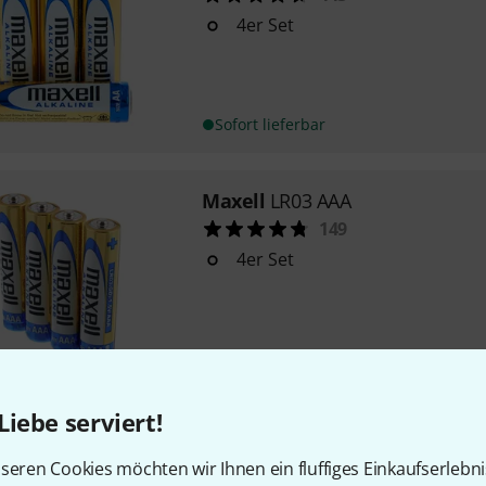
4er Set
Sofort lieferbar
Maxell
LR03 AAA
149
4er Set
Sofort lieferbar
Liebe serviert!
Maxell
LR20 D Mono
11
seren Cookies möchten wir Ihnen ein fluffiges Einkaufserlebn