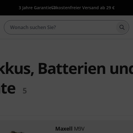
3 Jahre Garantie
kostenfreier Versand ab 29 €
Such
kkus, Batterien un
te
5
Maxell
M9V