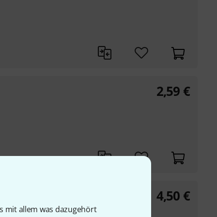
2,59
€
4,50
€
is mit allem was dazugehört