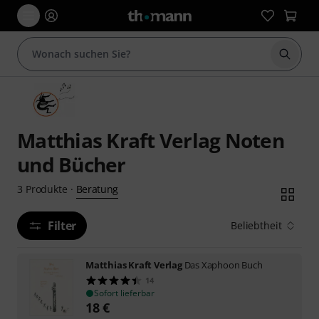
Suche 
Matthias Kraft Verlag Noten
und Bücher
Beratung
3
Produkte
·
Filter
Beliebtheit
Matthias Kraft Verlag
Das Xaphoon Buch
14
Sofort lieferbar
18
€