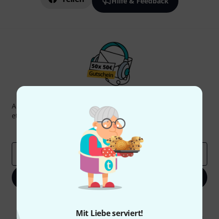
Hilfe & Feedback
Thomann Newsletter
Abonniere den Thomann Newsletter und gewinne mit
etwas Glück einen von
50 Gutscheinen
über jeweils
50€
!
Inspirierende Beiträge
Deals
Thomann Insights
E-Mail-Adresse
*
Jetzt anmelden
Mit Klick auf „Jetzt anmelden“ stimmen Sie dem Erhalt von E-Mail-
Werbung und einer Messung des E-Mail-Nutzungsverhaltens zu. Die
Mit Liebe serviert!
Abmeldung ist jederzeit möglich. Weitere Informationen finden Sie in