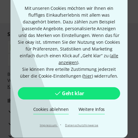
unseren
Datenschutzhinweisen
.
Mit unseren Cookies möchten wir Ihnen ein
* Pflichtfeld
fluffiges Einkaufserlebnis mit allem was
dazugehört bieten. Dazu zählen zum Beispiel
passende Angebote, personalisierte Anzeigen
Sicher einkaufen & bezahlen
und das Merken von Einstellungen. Wenn das für
Sie okay ist, stimmen Sie der Nutzung von Cookies
für Präferenzen, Statistiken und Marketing
einfach durch einen Klick auf „Geht klar“ zu (
alle
anzeigen
).
Sie können Ihre erteilte Zustimmung jederzeit
Bezahlen Sie vertraulich und sicher per Nachnahme,
über die Cookie-Einstellungen (
hier
) widerrufen.
Vorkasse, PayPal, Amazon Pay,
Klarna Sofort bezahlen
,
Klarna Ratenzahlung
oder Kreditkarte.
Geht klar
Ihre Vorteile
Cookies ablehnen
Weitere Infos
3 Jahre Thomann Garantie
30 Tage Money-Back-Garantie
·
Impressum
Datenschutzhinweise
Reparaturservice