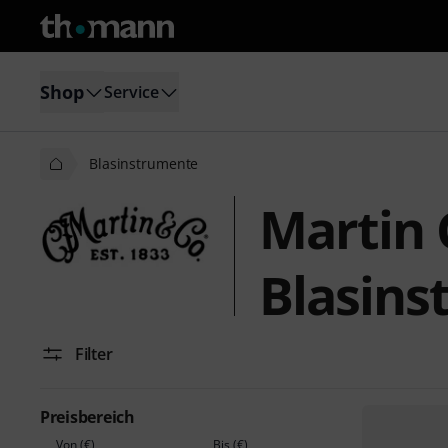
Shop
Service
Blasinstrumente
Martin 
Blasins
Filter
Preisbereich
Von (€)
Bis (€)