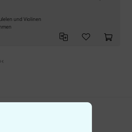
ulelen und Violinen
immen
9 €