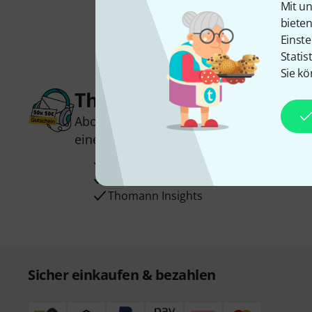
Mit un
biete
Einste
Statis
Sie kö
Thomann Newsletter
Abonniere den Thomann Newsletter und
einen von
50 Gutscheinen
über jeweils
Inspirierende Beiträge
Deals
Thomann Insights
Sicher einkaufen & bezahlen