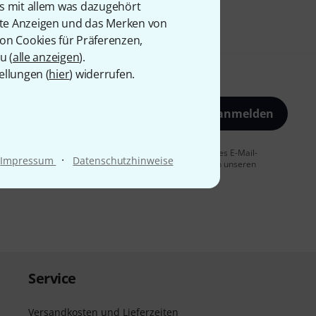
is mit allem was dazugehört
rte Anzeigen und das Merken von
von Cookies für Präferenzen,
u (
alle anzeigen
).
ellungen (
hier
) widerrufen.
Jetzt anmelden
 Sie dem Erhalt von E-Mail-Werbung und einer Messung des E-Mail-
·
Impressum
Datenschutzhinweise
t jederzeit möglich. Weitere Informationen finden Sie in unseren
Service
Versandkosten und Lieferzeiten