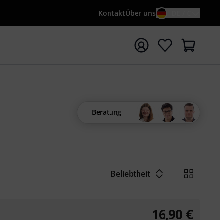
Kontakt
Über uns
DE / €
e mit Suchwort {searchTerm} starten
Beratung
Beliebtheit
16,90
€