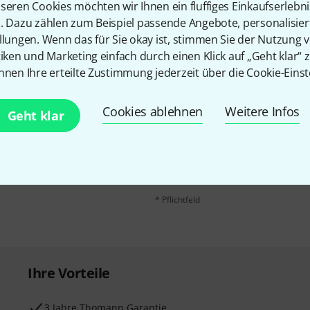
seren Cookies möchten wir Ihnen ein fluffiges Einkaufserlebn
n. Dazu zählen zum Beispiel passende Angebote, personalisie
llungen. Wenn das für Sie okay ist, stimmen Sie der Nutzung 
tiken und Marketing einfach durch einen Klick auf „Geht klar“ z
nnen Ihre erteilte Zustimmung jederzeit über die Cookie-Einst
Cookies ablehnen
Weitere Infos
E-Mail-Adresse
*
Geht klar
 gewinne mit etwas Glück
50€
!
Mit Klick auf „Jetzt anmelden“ stimmen
Nutzungsverhaltens zu. Die Abmeldung is
Datenschutzhinweisen
.
* Pflichtfeld
Ihre Vorteile
3 Jahre Thomann Garantie