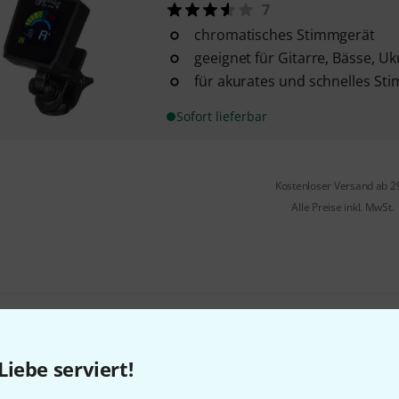
7
chromatisches Stimmgerät
geeignet für Gitarre, Bässe, Uk
für akurates und schnelles St
Sofort lieferbar
Kostenloser Versand ab 2
Alle Preise inkl. MwSt.
Gefällt Ihnen, was Sie sehen?
Liebe serviert!
Teilen
Hilfe & Feedback