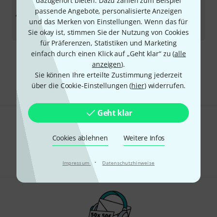
dazugehört bieten. Dazu zählen zum Beispiel
Marshall
Amp Cover C13
passende Angebote, personalisierte Anzeigen
36
In 7–9 Wochen lieferbar
und das Merken von Einstellungen. Wenn das für
29,90
€
Sie okay ist, stimmen Sie der Nutzung von Cookies
für Präferenzen, Statistiken und Marketing
einfach durch einen Klick auf „Geht klar“ zu (
alle
Kostenloser Versand ab 29 €
anzeigen
).
Alle Preise inkl. MwSt.
Sie können Ihre erteilte Zustimmung jederzeit
über die Cookie-Einstellungen (
hier
) widerrufen.
Geht klar
Gefällt Ihnen, was Sie sehen?
Cookies ablehnen
Weitere Infos
Teilen
Hilfe & Feedback
·
Impressum
Datenschutzhinweise