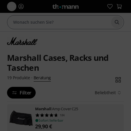
Suche 
Marshall Cases, Racks und
Taschen
Beratung
19
Produkte
·
Filter
Beliebtheit
Marshall
Amp Cover C25
184
Sofort lieferbar
29,90
€