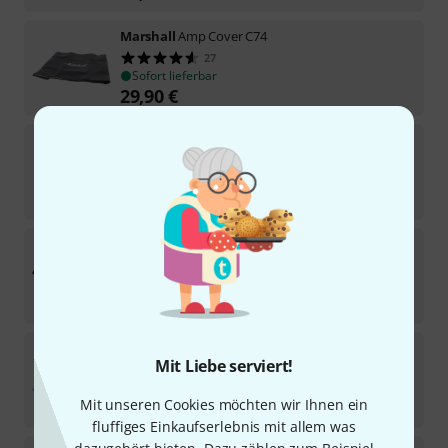
Marshall
Amp Cover C74
27
Sofort lieferbar
29,90
€
Marshall
Amp Cover C90
45
Sofort lieferbar
19,90
€
Marshall
Amp Cover C56
16
Sofort lieferbar
39
€
Marshall
MRCOVR00093
Mit Liebe serviert!
23
Sofort lieferbar
Mit unseren Cookies möchten wir Ihnen ein
26,90
€
fluffiges Einkaufserlebnis mit allem was