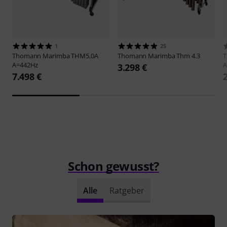
1
25
Thomann
Marimba THM5.0A
Thomann
Marimba Thm 4.3
A=442Hz
A
3.298 €
7.498 €
Schon gewusst?
Alle
Ratgeber