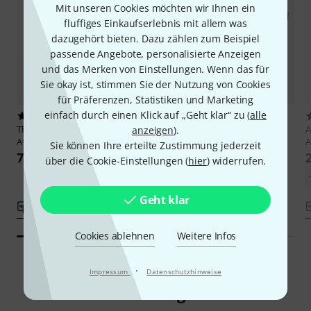
Mit unseren Cookies möchten wir Ihnen ein
fluffiges Einkaufserlebnis mit allem was
dazugehört bieten. Dazu zählen zum Beispiel
passende Angebote, personalisierte Anzeigen
und das Merken von Einstellungen. Wenn das für
Sie okay ist, stimmen Sie der Nutzung von Cookies
für Präferenzen, Statistiken und Marketing
einfach durch einen Klick auf „Geht klar“ zu (
alle
1
25
Thomann
Marimba THM5.0A
Thomann
Marimba Thm 4.3
anzeigen
).
A=442Hz
A
3.298 €
Sie können Ihre erteilte Zustimmung jederzeit
7.498 €
über die Cookie-Einstellungen (
hier
) widerrufen.
Geht klar
Vergleichen
Vergleichen
Cookies ablehnen
Weitere Infos
·
Impressum
Datenschutzhinweise
Smart Navigator