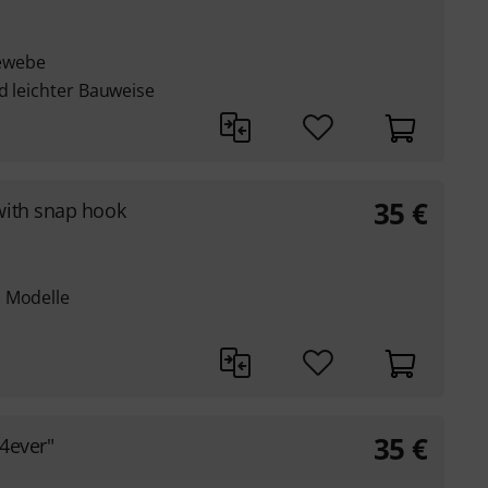
ewebe
d leichter Bauweise
35
€
with snap hook
a Modelle
35
€
4ever"