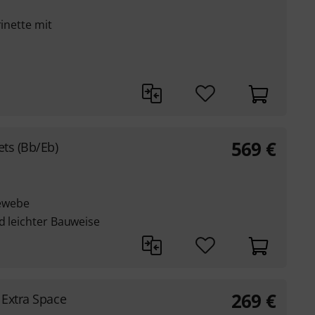
rinette mit
569
€
ets (Bb/Eb)
ewebe
d leichter Bauweise
269
€
 Extra Space