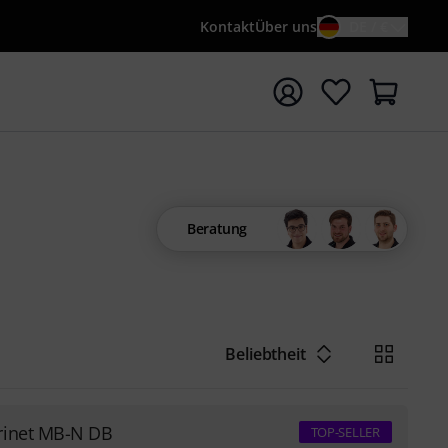
Kontakt
Über uns
DE / €
e mit Suchwort {searchTerm} starten
Beratung
Beliebtheit
rinet MB-N DB
TOP-SELLER