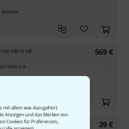
a Modelle
569
€
rinet MB-N AB
larinette mit
etten mit deutschem
is mit allem was dazugehört
rte Anzeigen und das Merken von
von Cookies für Präferenzen,
39
€
with loops
u (
alle anzeigen
).