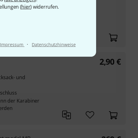
ellungen (
hier
) widerrufen.
a Modelle
·
Impressum
Datenschutzhinweise
2,90
€
ksack- und
schluss
ann der Karabiner
werden