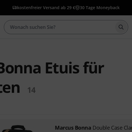
kostenfreier Versand ab 29 €
30 Tage Moneyback
Such
onna Etuis für
ten
14
Marcus Bonna
Double Case Cla