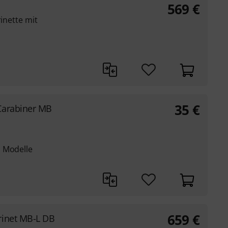
569
€
rinette mit
35
€
Carabiner MB
a Modelle
659
€
rinet MB-L DB