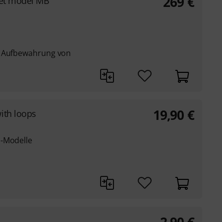
269
€
net model MB
r Aufbewahrung von
19,90
€
ith loops
a-Modelle