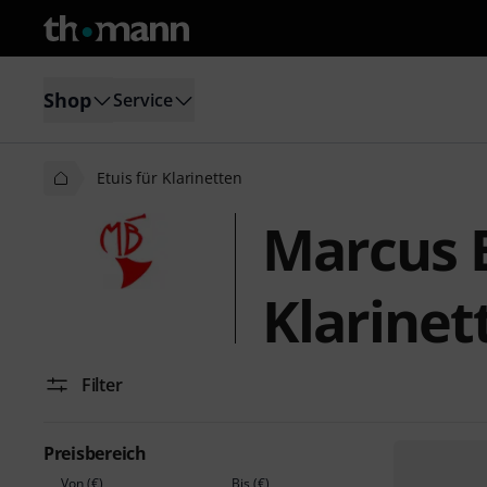
Shop
Service
Etuis für Klarinetten
Marcus B
Klarinet
Filter
Preisbereich
Von (€)
Bis (€)