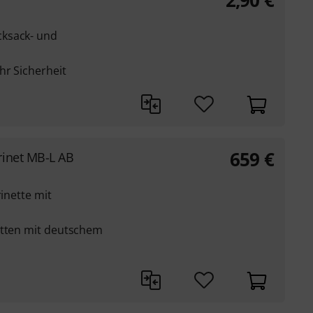
2,90
€
ksack- und
hr Sicherheit
659
€
rinet MB-L AB
rinette mit
etten mit deutschem