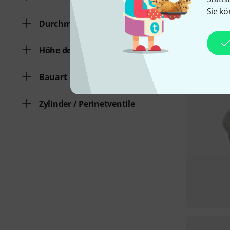
Sie kö
Durchmesser Schallbecher
Höhe des Instruments
Bauart
Zylinder / Perinetventile